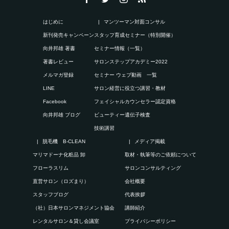
はじめに
マンツーマン対面コンサル
新刊発売キャンペーン
スタッフ育成セミナー（特別開催）
向井邦雄 著書
セミナー情報（一覧）
著書レビュー
サロンステップアカデミー2022
メルマガ登録
セミナー ウェブ動画 一覧
LINE
サロン経営に役立つ講習・教材
Facebook
フェイシャルカウンセラー認定資格
向井邦雄 ブログ
ビューティー遺伝子検査
技術講習
脱毛機 B-CLEAN
メディア掲載
マリマドーナ化粧品 卸
取材・執筆等のご依頼について
フローラスリム
サロンコンサルティング
直営サロン（ロズまり）
会社概要
スタッフブログ
代表挨拶
（社）日本サロンマネジメント協会
講師紹介
レンタルサロン＆貸し会議室
プライバシーポリシー