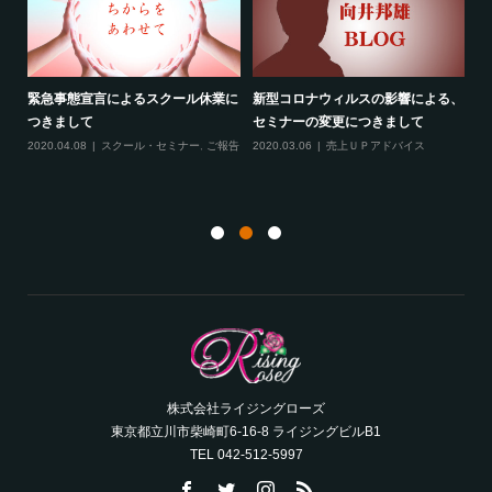
る、
最新のお知らせ２つ（2020年2月）
線維筋痛症という病気について
フ
2020.02.19
売上ＵＰアドバイス
,
スクー
2020.02.10
ご報告
,
雑談
成
ル・セミナー
,
ご報告
,
サロンコンサルティ
ング
20
ト
株式会社ライジングローズ
東京都立川市柴崎町6-16-8 ライジングビルB1
TEL 042-512-5997