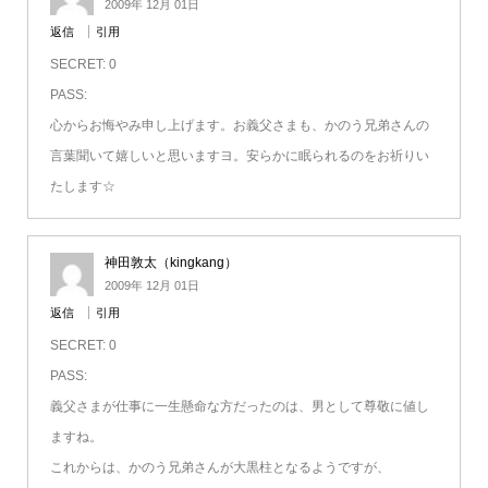
2009年 12月 01日
返信
引用
SECRET: 0
PASS:
心からお悔やみ申し上げます。お義父さまも、かのう兄弟さんの
言葉聞いて嬉しいと思いますヨ。安らかに眠られるのをお祈りい
たします☆
神田敦太（kingkang）
2009年 12月 01日
返信
引用
SECRET: 0
PASS:
義父さまが仕事に一生懸命な方だったのは、男として尊敬に値し
ますね。
これからは、かのう兄弟さんが大黒柱となるようですが、