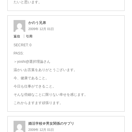
たいと思います。
かのう兄弟
2009年 12月 01日
返信
引用
SECRET: 0
PASS:
＞yoshi@選択理論さん
温かいお言葉をありがとうございます。
今、健康であること。
今日も仕事ができること。
そんな些細なことに限りない幸せを感じます。
これからますます頑張ります。
婚活学校＠男女関係のサプリ
2009年 12月 01日