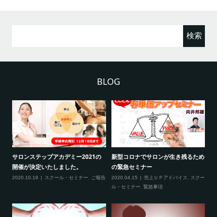
検
索:
BLOG
ため
新型コロナ対策につきまして（ご来
3月の限定メニュー技術講習の内容
熊
場される方へ）
に
2020.02.20
スクール・セミナー
クー
2020.02.27
スクール・セミナー
,
緊急事
20
項