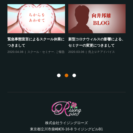
る、
最新のお知らせ２つ（2020年2月）
線維筋痛症という病気について
フ
2020.02.19
売上ＵＰアドバイス
,
スクー
2020.02.10
ご報告
,
雑談
成
ル・セミナー
,
ご報告
,
サロンコンサルティ
ング
20
ト
株式会社ライジングローズ
東京都立川市柴崎町6-16-8 ライジングビルB1