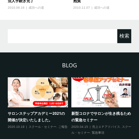
法人手続き完了
抱負
2010.06.16
成功への道
2010.11.07
成功への道
検
索:
BLOG
ため
新型コロナ対策につきまして（ご来
3月の限定メニュー技術講習の内容
熊
場される方へ）
に
2020.02.20
スクール・セミナー
クー
2020.02.27
スクール・セミナー
,
緊急事
20
項