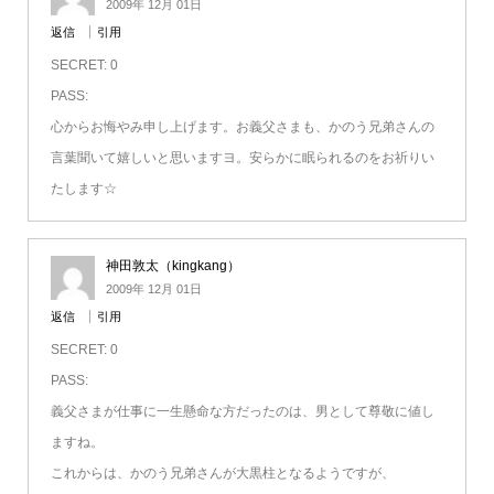
2009年 12月 01日
返信
引用
SECRET: 0
PASS:
心からお悔やみ申し上げます。お義父さまも、かのう兄弟さんの
言葉聞いて嬉しいと思いますヨ。安らかに眠られるのをお祈りい
たします☆
神田敦太（kingkang）
2009年 12月 01日
返信
引用
SECRET: 0
PASS:
義父さまが仕事に一生懸命な方だったのは、男として尊敬に値し
ますね。
これからは、かのう兄弟さんが大黒柱となるようですが、