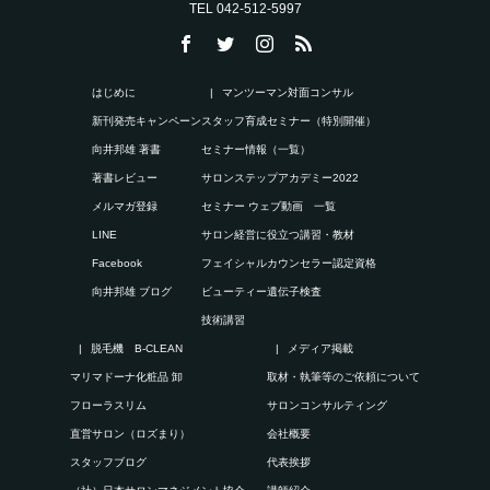
TEL 042-512-5997
はじめに
マンツーマン対面コンサル
新刊発売キャンペーン
スタッフ育成セミナー（特別開催）
向井邦雄 著書
セミナー情報（一覧）
著書レビュー
サロンステップアカデミー2022
メルマガ登録
セミナー ウェブ動画 一覧
LINE
サロン経営に役立つ講習・教材
Facebook
フェイシャルカウンセラー認定資格
向井邦雄 ブログ
ビューティー遺伝子検査
技術講習
脱毛機 B-CLEAN
メディア掲載
マリマドーナ化粧品 卸
取材・執筆等のご依頼について
フローラスリム
サロンコンサルティング
直営サロン（ロズまり）
会社概要
スタッフブログ
代表挨拶