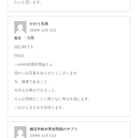
たいと思います。
かのう兄弟
2009年 12月 01日
返信
引用
SECRET: 0
PASS:
＞yoshi@選択理論さん
温かいお言葉をありがとうございます。
今、健康であること。
今日も仕事ができること。
そんな些細なことに限りない幸せを感じます。
これからますます頑張ります。
婚活学校＠男女関係のサプリ
2009年 12月 01日