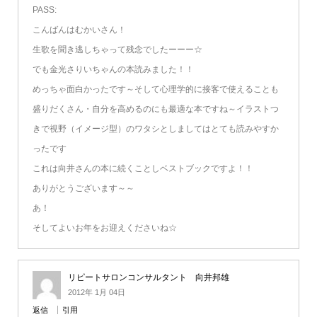
PASS:
こんばんはむかいさん！
生歌を聞き逃しちゃって残念でしたーーー☆
でも金光さりいちゃんの本読みました！！
めっちゃ面白かったです～そして心理学的に接客で使えることも
盛りだくさん・自分を高めるのにも最適な本ですね～イラストつ
きで視野（イメージ型）のワタシとしましてはとても読みやすか
ったです
これは向井さんの本に続くことしベストブックですよ！！
ありがとうございます～～
あ！
そしてよいお年をお迎えくださいね☆
リピートサロンコンサルタント 向井邦雄
2012年 1月 04日
返信
引用