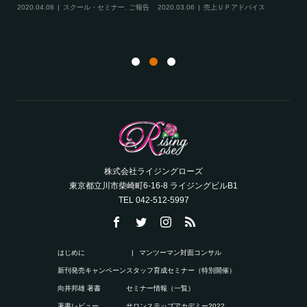
ル
2020.04.08
スクール・セミナー
,
ご報告
2020.03.06
売上ＵＰアドバイス
ン
株式会社ライジングローズ
東京都立川市柴崎町6-16-8 ライジングビルB1
TEL 042-512-5997
はじめに
マンツーマン対面コンサル
新刊発売キャンペーン
スタッフ育成セミナー（特別開催）
向井邦雄 著書
セミナー情報（一覧）
著書レビュー
サロンステップアカデミー2022