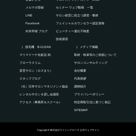
メルマガ登録
セミナー ウェブ動画 一覧
LINE
サロン経営に役立つ講習・教材
Facebook
フェイシャルカウンセラー認定資格
向井邦雄 ブログ
ビューティー遺伝子検査
技術講習
脱毛機 B-CLEAN
メディア掲載
マリマドーナ化粧品 卸
取材・執筆等のご依頼について
フローラスリム
サロンコンサルティング
直営サロン（ロズまり）
会社概要
スタッフブログ
代表挨拶
（社）日本サロンマネジメント協会
講師紹介
レンタルサロン＆貸し会議室
プライバシーポリシー
アクセス（事務所＆スクール）
特定商取引法に基づく表記
SITEMAP
Copyright © 株式会社ライジングローズ 公式ウェブサイト