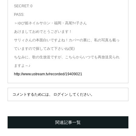
SECRET: 0
PASS:
＞ゆび姫ネイルサロン・福岡・高尾ｹｨ子さん
あけましておめでとうございます！
サリィさんの本面白いですよね！カバーの裏に、私の写真も載っ
ていますので探してみて下さいね(笑)
ちなみに、歌の生放送ですが、こちらからいつでも再放送見られ
ますよ～♪
http://www.ustream.tv/recorded/19409021
コメントするためには、
ログイン
してください。
関連記事一覧