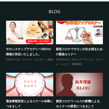
BLOG
2
サロンステップアカデミー2021の
新型コロナでサロンが生き残るため
新
開催が決定いたしました。
の緊急セミナー
場
クー
2020.10.19
スクール・セミナー
,
ご報告
2020.04.15
売上ＵＰアドバイス
,
スクー
20
ティ
ル・セミナー
,
緊急事項
項
緊急事態宣言によるスクール休業に
新型コロナウィルスの影響による、
最
す！
つきまして
セミナーの変更につきまして
20