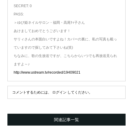
SECRET: 0
PASS:
＞ゆび姫ネイルサロン・福岡・高尾ｹｨ子さん
あけましておめでとうございます！
サリィさんの本面白いですよね！カバーの裏に、私の写真も載っ
ていますので探してみて下さいね(笑)
ちなみに、歌の生放送ですが、こちらからいつでも再放送見られ
ますよ～♪
http://www.ustream.tv/recorded/19409021
コメントするためには、
ログイン
してください。
関連記事一覧