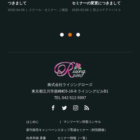
す！
つきまして
セミナーの変更につきまして
20
ル
2020.04.08
スクール・セミナー
,
ご報告
2020.03.06
売上ＵＰアドバイス
ン
株式会社ライジングローズ
東京都立川市柴崎町6-16-8 ライジングビルB1
TEL 042-512-5997
はじめに
マンツーマン対面コンサル
新刊発売キャンペーン
スタッフ育成セミナー（特別開催）
向井邦雄 著書
セミナー情報（一覧）