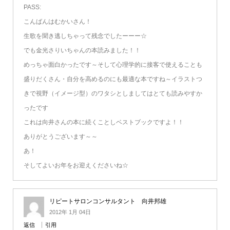
PASS:
こんばんはむかいさん！
生歌を聞き逃しちゃって残念でしたーーー☆
でも金光さりいちゃんの本読みました！！
めっちゃ面白かったです～そして心理学的に接客で使えることも
盛りだくさん・自分を高めるのにも最適な本ですね～イラストつ
きで視野（イメージ型）のワタシとしましてはとても読みやすか
ったです
これは向井さんの本に続くことしベストブックですよ！！
ありがとうございます～～
あ！
そしてよいお年をお迎えくださいね☆
リピートサロンコンサルタント 向井邦雄
2012年 1月 04日
返信
引用