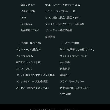
著書レビュー
サロンステップアカデミー2022
メルマガ登録
セミナー ウェブ動画 一覧
LINE
サロン経営に役立つ講習・教材
Facebook
フェイシャルカウンセラー認定資格
向井邦雄 ブログ
ビューティー遺伝子検査
技術講習
脱毛機 B-CLEAN
メディア掲載
マリマドーナ化粧品 卸
取材・執筆等のご依頼について
フローラスリム
サロンコンサルティング
直営サロン（ロズまり）
会社概要
スタッフブログ
代表挨拶
（社）日本サロンマネジメント協会
講師紹介
レンタルサロン＆貸し会議室
プライバシーポリシー
アクセス（事務所＆スクール）
特定商取引法に基づく表記
SITEMAP