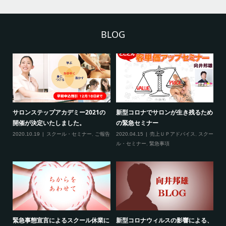
BLOG
2
サロンステップアカデミー2021の
新型コロナでサロンが生き残るため
新
開催が決定いたしました。
の緊急セミナー
場
クー
2020.10.19
スクール・セミナー
,
ご報告
2020.04.15
売上ＵＰアドバイス
,
スクー
20
ティ
ル・セミナー
,
緊急事項
項
緊急事態宣言によるスクール休業に
新型コロナウィルスの影響による、
最