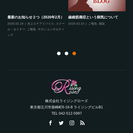
る、
最新のお知らせ２つ（2020年2月）
線維筋痛症という病気について
フ
2020.02.19
売上ＵＰアドバイス
,
スクー
2020.02.10
ご報告
,
雑談
成
ル・セミナー
,
ご報告
,
サロンコンサルティ
ング
20
ト
株式会社ライジングローズ
東京都立川市柴崎町6-16-8 ライジングビルB1
TEL 042-512-5997