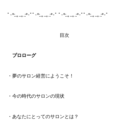
ﾟ･*:.｡..｡.:*･ﾟﾟ･*:.｡..｡.:*･ﾟ ﾟ･*:.｡..｡.:*･ﾟﾟ･*:.｡..｡.:*･ﾟ
目次
プロローグ
・夢のサロン経営にようこそ！
・今の時代のサロンの現状
・あなたにとってのサロンとは？