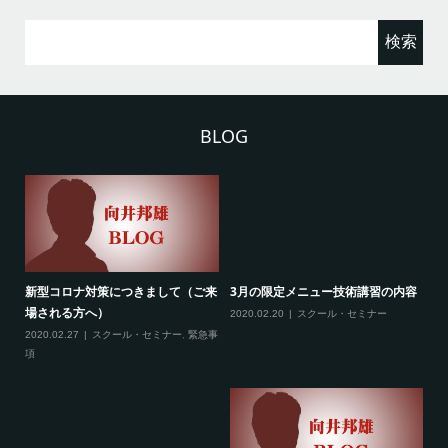
検
索:
BLOG
ため
新型コロナ対策につきまして（ご来
3月の限定メニュー技術講習の内容
熊
場される方へ）
に
2020.02.20
スクール・セミナー
クー
2020.02.27
スクール・セミナー
,
緊急事
20
項