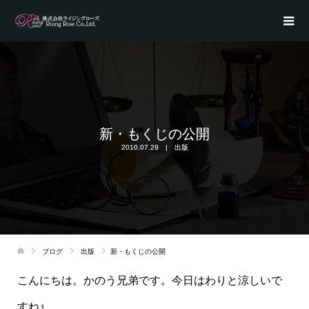
新・もくじの公開
2010.07.29
出版
ブログ
出版
新・もくじの公開
こんにちは。かのう兄弟です。今日はわりと涼しいで
すね♪