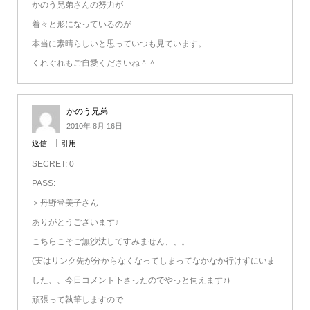
かのう兄弟さんの努力が
着々と形になっているのが
本当に素晴らしいと思っていつも見ています。
くれぐれもご自愛くださいね＾＾
かのう兄弟
2010年 8月 16日
返信
引用
SECRET: 0
PASS:
＞丹野登美子さん
ありがとうございます♪
こちらこそご無沙汰してすみません、、。
(実はリンク先が分からなくなってしまってなかなか行けずにいま
した、、今日コメント下さったのでやっと伺えます♪)
頑張って執筆しますので