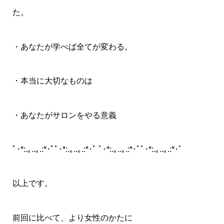
た。
・あなたが学べば全てが変わる。
・本当に大切なものは
・あなたがサロンをやる意義
ﾟ･*:.｡..｡.:*･ﾟﾟ･*:.｡..｡.:*･ﾟ ﾟ･*:.｡..｡.:*･ﾟﾟ･*:.｡..｡.:*･ﾟ
以上です。
前回に比べて、より女性のかたに