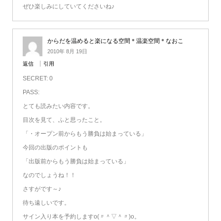
ぜひ楽しみにしていてくださいね♪
からだを温めると楽になる空間＊温楽空間＊なおこ
2010年 8月 19日
返信
引用
SECRET: 0
PASS:
とても読みたい内容です。
目次を見て、ふと思ったこと。
「・オープン前からもう勝負は始まっている」
今回の出版のポイントも
「出版前からもう勝負は始まっている」
なのでしょうね！！
さすがです～♪
待ち遠しいです。
サイン入り本を予約しますo(〃＾▽＾〃)o。