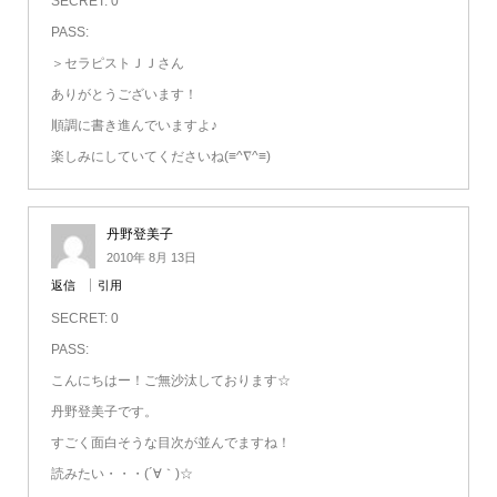
SECRET: 0
PASS:
＞セラピストＪＪさん
ありがとうございます！
順調に書き進んでいますよ♪
楽しみにしていてくださいね(≡^∇^≡)
丹野登美子
2010年 8月 13日
返信
引用
SECRET: 0
PASS:
こんにちはー！ご無沙汰しております☆
丹野登美子です。
すごく面白そうな目次が並んでますね！
読みたい・・・(´∀｀)☆