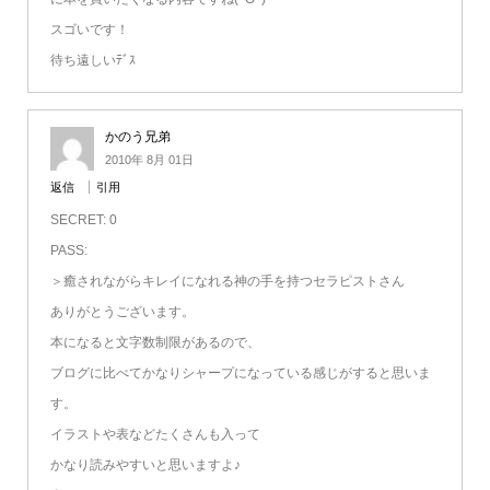
スゴいです！
待ち遠しいﾃﾞｽ
かのう兄弟
2010年 8月 01日
返信
引用
SECRET: 0
PASS:
＞癒されながらキレイになれる神の手を持つセラピストさん
ありがとうございます。
本になると文字数制限があるので、
ブログに比べてかなりシャープになっている感じがすると思いま
す。
イラストや表などたくさんも入って
かなり読みやすいと思いますよ♪