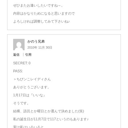
ぜひまたお逢いしたいですね～。
内容はかなりためになると思いますので
よろしければ調整してみて下さいね♪
かのう兄弟
2010年 11月 30日
返信
引用
SECRET: 0
PASS:
＞ちびンこレイディさん
ありがとうございます。
1月17日は『いいな』
そうです。
結構、語呂とか曜日とか選んで決めました(笑)
私の誕生日が11月7日で117というのもあります♪
実は私はいろいろと、