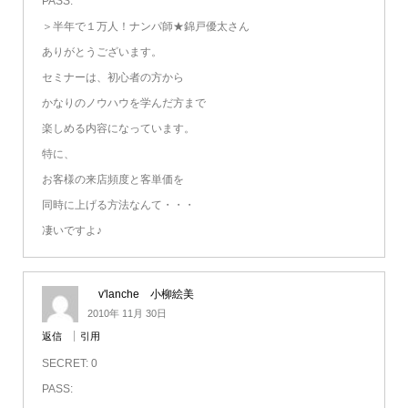
PASS:
＞半年で１万人！ナンパ師★錦戸優太さん
ありがとうございます。
セミナーは、初心者の方から
かなりのノウハウを学んだ方まで
楽しめる内容になっています。
特に、
お客様の来店頻度と客単価を
同時に上げる方法なんて・・・
凄いですよ♪
v'lanche 小柳絵美
2010年 11月 30日
返信
引用
SECRET: 0
PASS: