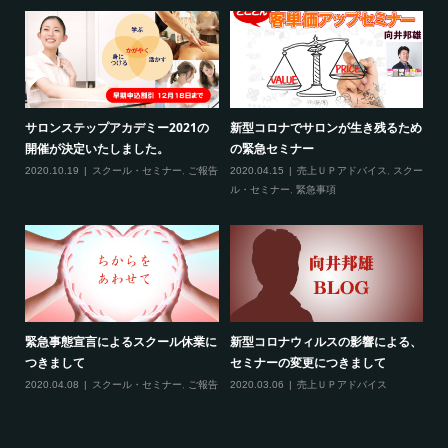
ため
新型コロナ対策につきまして（ご来
3月の限定メニュー技術講習の内容
熊
場される方へ）
に
2020.02.20
スクール・セミナー
クー
2020.02.27
スクール・セミナー
,
緊急事
20
項
る、
最新のお知らせ２つ（2020年2月）
線維筋痛症という病気について
フ
2020.02.19
売上ＵＰアドバイス
,
スクー
2020.02.10
ご報告
,
雑談
成
ル・セミナー
,
ご報告
,
サロンコンサルティ
ング
20
ト