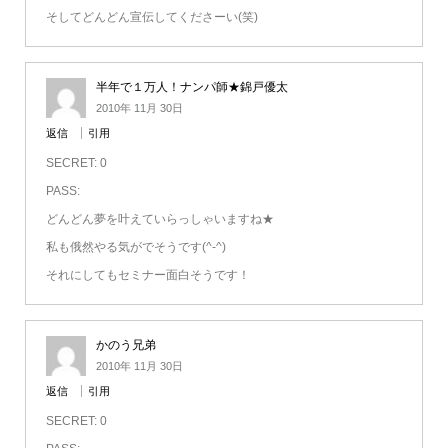
そしてどんどん宣伝してくださーい(笑)
半年で１万人！ナンパ師★錦戸優太
2010年 11月 30日
返信
引用
SECRET: 0
PASS:
どんどん夢を叶えていらっしゃいますね★
私も俄然やる気がでそうです(^-^)
それにしてもセミナー面白そうです！
かのう兄弟
2010年 11月 30日
返信
引用
SECRET: 0