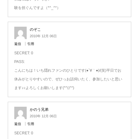
験を担ぐんですよ（*^_^*）
のぞこ
2010年 12月 06日
返信
引用
SECRET: 0
PASS:
こんにちは！いち隠れファンのひとりです(●´∀｀●)/(笑)平日でお
休みがとりやすいので、ぜひっお話伺いたく、参加したいと思い
ます♪♪よろしくお願いします(*^□^*)
かのう兄弟
2010年 12月 06日
返信
引用
SECRET: 0