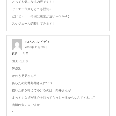
とっても気になる内容です！！
セミナー代金もとても親切♪
だけど・・・今回は東京が遠い～o(TωT )
スケジュール調整してみます！！
ちびンこレイディ
2010年 11月 30日
返信
引用
SECRET: 0
PASS:
かのう兄弟さん**
あらため向井邦雄さん(*^-^*)
描いた夢を叶えてゆけるのは、向井さんが
まっすぐな拡がる心を持ってらっしゃるからなんですね…**
肉離れ大丈夫ですか
*