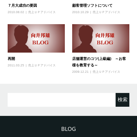
７月大成功の要因
顧客管理ソフトについて
2010.08.02
売上ＵＰアドバイス
2010.10.29
売上ＵＰアドバイス
再開
店舗運営のコツ(上級編) ～お客
様を教育する～
2011.03.25
売上ＵＰアドバイス
2009.12.21
売上ＵＰアドバイス
検
索:
BLOG