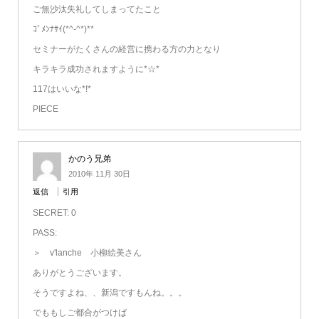
ご無沙汰失礼してしまってたこと
ｺﾞﾒﾝﾅｻｲ(*^-^*)**
セミナーがたくさんの経営に携わる方の力となり
キラキラ成功されますように*☆*
117はいいな*!*
PIECE
かのう兄弟
2010年 11月 30日
返信
引用
SECRET: 0
PASS:
＞ v'lanche 小柳絵美さん
ありがとうございます。
そうですよね、、新潟ですもんね。。。
でももしご都合がつけば