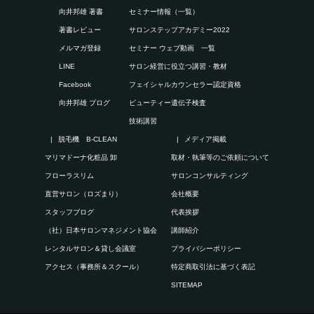
向井邦雄 著書
セミナー情報（一覧）
著書レビュー
サロンステップアカデミー2022
メルマガ登録
セミナー ウェブ動画 一覧
LINE
サロン経営に役立つ講習・教材
Facebook
フェイシャルカウンセラー認定資格
向井邦雄 ブログ
ビューティー遺伝子検査
技術講習
脱毛機 B-CLEAN
メディア掲載
マリマドーナ化粧品 卸
取材・執筆等のご依頼について
フローラスリム
サロンコンサルティング
直営サロン（ロズまり）
会社概要
スタッフブログ
代表挨拶
（社）日本サロンマネジメント協会
講師紹介
レンタルサロン＆貸し会議室
プライバシーポリシー
アクセス（事務所＆スクール）
特定商取引法に基づく表記
SITEMAP