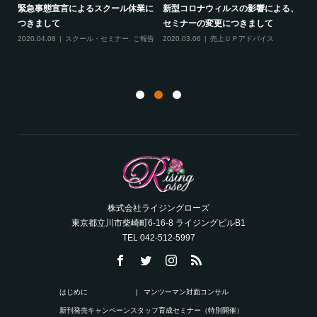
る、
最新のお知らせ２つ（2020年2月）
線維筋痛症という病気について
フ
2020.02.19
売上ＵＰアドバイス
,
スクー
2020.02.10
ご報告
,
雑談
成
ル・セミナー
,
ご報告
,
サロンコンサルティ
ング
20
ト
株式会社ライジングローズ
東京都立川市柴崎町6-16-8 ライジングビルB1
TEL 042-512-5997
はじめに
マンツーマン対面コンサル
新刊発売キャンペーン
スタッフ育成セミナー（特別開催）