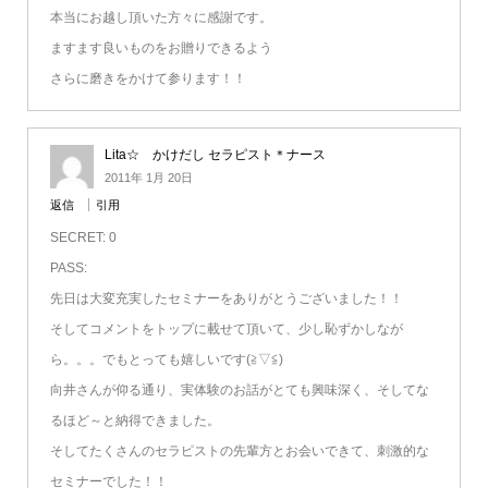
本当にお越し頂いた方々に感謝です。
ますます良いものをお贈りできるよう
さらに磨きをかけて参ります！！
Lita☆ かけだし セラピスト＊ナース
2011年 1月 20日
返信
引用
SECRET: 0
PASS:
先日は大変充実したセミナーをありがとうございました！！
そしてコメントをトップに載せて頂いて、少し恥ずかしなが
ら。。。でもとっても嬉しいです(≧▽≦)
向井さんが仰る通り、実体験のお話がとても興味深く、そしてな
るほど～と納得できました。
そしてたくさんのセラピストの先輩方とお会いできて、刺激的な
セミナーでした！！