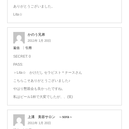
ありがとうございました。
Lita☆
かのう兄弟
2011年 1月 20日
返信
引用
SECRET: 0
PASS:
＞Lita☆ かけだし セラピスト＊ナースさん
こちらこそありがとうございました♪
やはり懇親会も良かったですね。
私はビール1杯で大変でしたが、、(笑)
上溝 美容サロン ～sora～
2011年 1月 20日