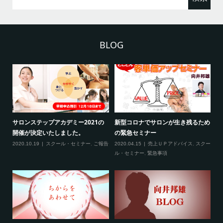
BLOG
ため
新型コロナ対策につきまして（ご来
3月の限定メニュー技術講習の内容
熊
場される方へ）
に
2020.02.20
スクール・セミナー
クー
2020.02.27
スクール・セミナー
,
緊急事
20
項