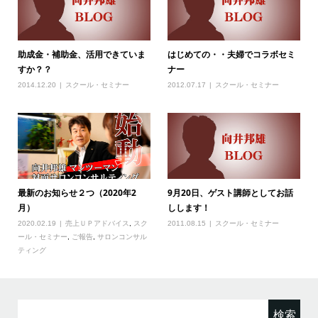
助成金・補助金、活用できていま
はじめての・・夫婦でコラボセミ
すか？？
ナー
2014.12.20
スクール・セミナー
2012.07.17
スクール・セミナー
最新のお知らせ２つ（2020年2
9月20日、ゲスト講師としてお話
月）
しします！
2020.02.19
売上ＵＰアドバイス
,
スク
2011.08.15
スクール・セミナー
ール・セミナー
,
ご報告
,
サロンコンサル
ティング
検
索: