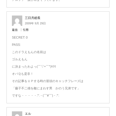
三日月総長
2009年 9月 29日
返信
引用
SECRET: 0
PASS:
このドラえもんの名前は
ゴルえもん
に決まったわよっ(￣▽+￣*)ｷﾗﾘ
オバＱも是非！
その記事をＵＰする時の冒頭のキャッチフレーズは
「藤子不二雄を敵にまわす男 かのう兄弟です」
ですな・・・・・:*:・(￣∀￣)・:*:
エル