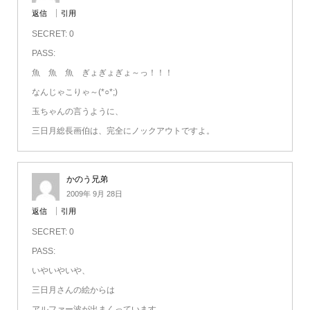
返信
引用
SECRET: 0
PASS:
魚 魚 魚 ぎょぎょぎょ～っ！！！
なんじゃこりゃ～(*○*;)
玉ちゃんの言うように、
三日月総長画伯は、完全にノックアウトですよ。
かのう兄弟
2009年 9月 28日
返信
引用
SECRET: 0
PASS:
いやいやいや、
三日月さんの絵からは
アルファー波が出まくっています。