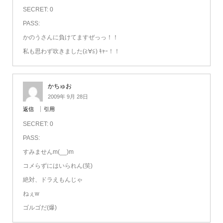
SECRET: 0
PASS:
かのうさんに負けてますぜっっ！！
私も思わず吹きました(≧∀≦) ｷｬｰ！！
かちゅお
2009年 9月 28日
返信
引用
SECRET: 0
PASS:
すみませんm(__)m
コメらずにはいられん(笑)
絶対、ドラえもんじゃ
ねぇw
ゴルゴだ(爆)