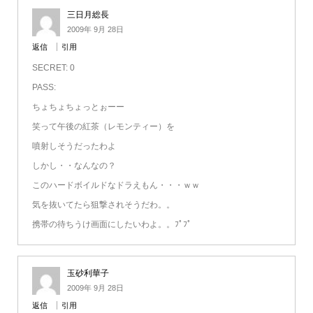
三日月総長
2009年 9月 28日
返信
引用
SECRET: 0
PASS:
ちょちょちょっとぉーー
笑って午後の紅茶（レモンティー）を
噴射しそうだったわよ
しかし・・なんなの？
このハードボイルドなドラえもん・・・ｗｗ
気を抜いてたら狙撃されそうだわ。。
携帯の待ちうけ画面にしたいわよ。。ﾌﾟﾌﾟ
玉砂利華子
2009年 9月 28日
返信
引用