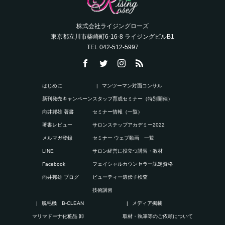
株式会社ライジングローズ
東京都立川市柴崎町6-16-8 ライジングビルB1
TEL 042-512-5997
はじめに
マンツーマン対面コンサル
新刊発売キャンペーン
スタッフ育成セミナー（特別開催）
向井邦雄 著書
セミナー情報（一覧）
著書レビュー
サロンステップアカデミー2022
メルマガ登録
セミナー ウェブ動画 一覧
LINE
サロン経営に役立つ講習・教材
Facebook
フェイシャルカウンセラー認定資格
向井邦雄 ブログ
ビューティー遺伝子検査
技術講習
脱毛機 B-CLEAN
メディア掲載
マリマドーナ化粧品 卸
取材・執筆等のご依頼について