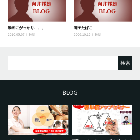
動画にがっかり、、、
電子たばこ
2010.05.07
雑談
2009.10.15
雑談
検
索:
BLOG