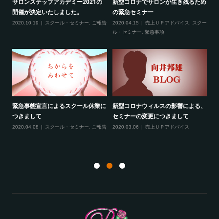
2
サロンステップアカデミー2021の
新型コロナでサロンが生き残るため
新
開催が決定いたしました。
の緊急セミナー
場
クー
2020.10.19
スクール・セミナー
,
ご報告
2020.04.15
売上ＵＰアドバイス
,
スクー
20
ティ
ル・セミナー
,
緊急事項
項
緊急事態宣言によるスクール休業に
新型コロナウィルスの影響による、
最
す！
つきまして
セミナーの変更につきまして
20
ル
2020.04.08
スクール・セミナー
,
ご報告
2020.03.06
売上ＵＰアドバイス
ン