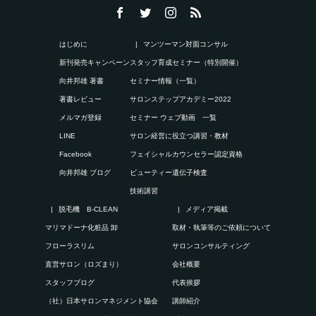
はじめに
マンツーマン対面コンサル
新刊発売キャンペーン
スタッフ育成セミナー（特別開催）
向井邦雄 著書
セミナー情報（一覧）
著書レビュー
サロンステップアカデミー2022
メルマガ登録
セミナー ウェブ動画 一覧
LINE
サロン経営に役立つ講習・教材
Facebook
フェイシャルカウンセラー認定資格
向井邦雄 ブログ
ビューティー遺伝子検査
技術講習
脱毛機 B-CLEAN
メディア掲載
マリマドーナ化粧品 卸
取材・執筆等のご依頼について
フローラスリム
サロンコンサルティング
直営サロン（ロズまり）
会社概要
スタッフブログ
代表挨拶
（社）日本サロンマネジメント協会
講師紹介