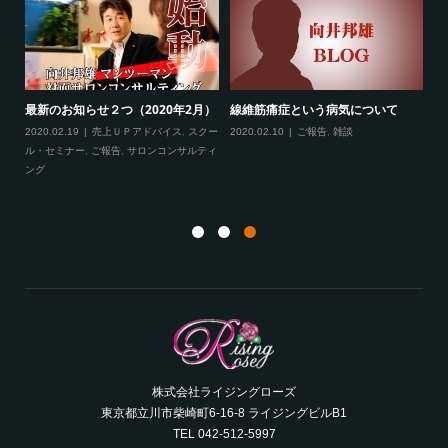
て
フロースリムのオリジナルポーチ完
３年ぶりの新刊が発売になります！
成しました♪（プレゼントキャ...
2021.09.11
ご報告
,
出版
2021.12.10
とびっきり情報！
,
ダイエッ
ト
株式会社ライジングローズ
東京都立川市柴崎町6-16-8 ライジングビルB1
TEL 042-512-5997