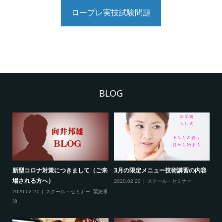
ロープレ実技試験問題
BLOG
の内容
熊本地震により被害に遭われた皆様
サロンステップアカデミー 2022
に心よりお見舞い申し上げます
年の開催が決定いたしました...
2026.07.30
売上ＵＰアドバイス
2021.12.13
売上ＵＰアドバイス
,
スクー
ル・セミナー
,
ご報告
,
サロンコンサルティ
ング