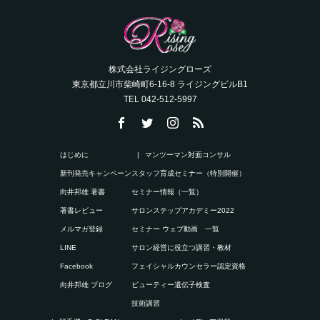
株式会社ライジングローズ
東京都立川市柴崎町6-16-8 ライジングビルB1
TEL 042-512-5997
はじめに
マンツーマン対面コンサル
新刊発売キャンペーン
スタッフ育成セミナー（特別開催）
向井邦雄 著書
セミナー情報（一覧）
著書レビュー
サロンステップアカデミー2022
メルマガ登録
セミナー ウェブ動画 一覧
LINE
サロン経営に役立つ講習・教材
Facebook
フェイシャルカウンセラー認定資格
向井邦雄 ブログ
ビューティー遺伝子検査
技術講習