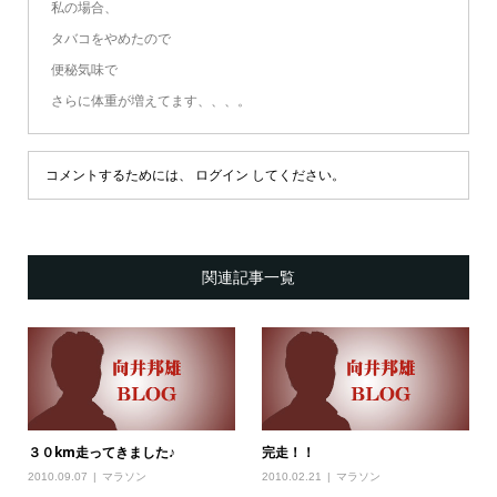
私の場合、
タバコをやめたので
便秘気味で
さらに体重が増えてます、、、。
コメントするためには、
ログイン
してください。
関連記事一覧
３０km走ってきました♪
完走！！
2010.09.07
マラソン
2010.02.21
マラソン