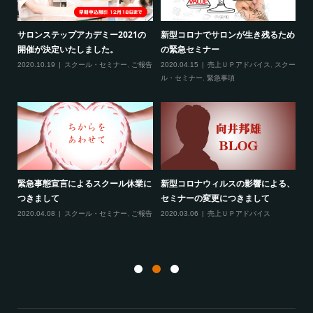
2
サロンステップアカデミー2021の
新型コロナでサロンが生き残るため
新
開催が決定いたしました。
の緊急セミナー
場
クー
2020.10.19
スクール・セミナー
,
ご報告
2020.04.15
売上ＵＰアドバイス
,
スクー
20
ティ
ル・セミナー
,
緊急事項
項
緊急事態宣言によるスクール休業に
新型コロナウィルスの影響による、
最
す！
つきまして
セミナーの変更につきまして
20
ル
2020.04.08
スクール・セミナー
,
ご報告
2020.03.06
売上ＵＰアドバイス
ン