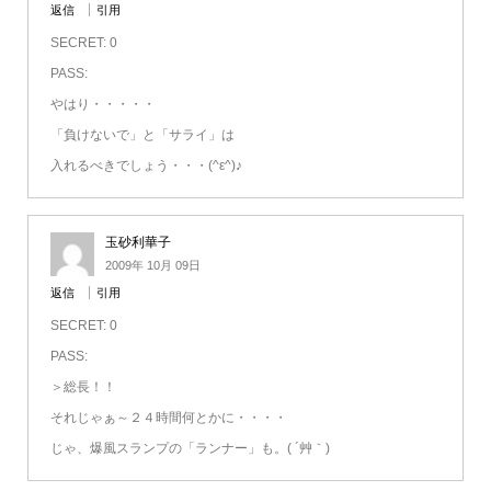
返信
引用
SECRET: 0
PASS:
やはり・・・・・
「負けないで」と「サライ」は
入れるべきでしょう・・・(^ε^)♪
玉砂利華子
2009年 10月 09日
返信
引用
SECRET: 0
PASS:
＞総長！！
それじゃぁ～２４時間何とかに・・・・
じゃ、爆風スランプの「ランナー」も。( ´艸｀)