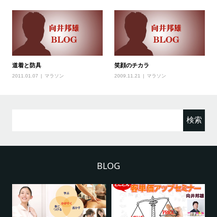
道着と防具
笑顔のチカラ
2011.01.07
マラソン
2009.11.21
マラソン
検
索:
BLOG