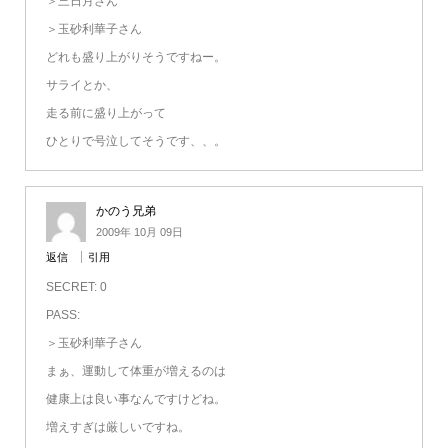
＞三日月さん
＞玉砂利華子さん
どれも盛り上がりそうですねー。
サライとか、
走る前に盛り上がって
ひとりで号泣してそうです、、。
かのう兄弟
2009年 10月 09日
返信
引用
SECRET: 0
PASS:
＞玉砂利華子さん
まぁ、運動して体重が増えるのは
健康上は良い事なんですけどね。
増えすぎは厳しいですね。