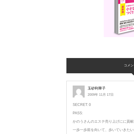
コメント 
玉砂利華子
2009年 11月 17日
SECRET: 0
PASS:
かのうさんのエステ売り上げにに貢献
一歩一歩前を向いて、歩いていきたい