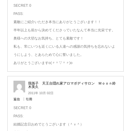
SECRET: 0
PASS:
素敵にご紹介いただき本当にありがとうございます！！
半年以上も前から決めてくださっていたなんて本当に光栄です。
奥様への大切なお気持ち、とても素敵です！
私も、常にいつも近くにいる人達への感謝の気持ちを忘れないよ
うにしよう、とあらためて心に誓いました。
ありがとうございますo(〃＾▽＾〃)o
我孫子 天王台隠れ家アロマボディサロン Ｍｏｏｎ鈴
木美久
2011年 10月 02日
返信
引用
SECRET: 0
PASS:
結婚記念日おめでとうございます（＾ｖ＾）