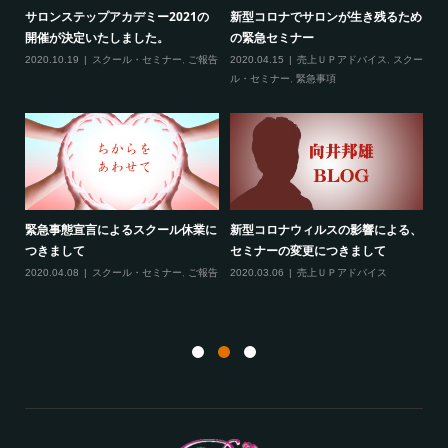
ため
新型コロナ対策につきまして（ご来
3月の限定メニュー技術講習の内容
熊
場される方へ）
に
2020.02.20
スクール・セミナー
クー
2020.02.27
スクール・セミナー
,
緊急事
20
項
る、
最新のお知らせ２つ（2020年2月）
線維筋痛症という病気について
フ
2020.02.19
売上ＵＰアドバイス
,
スクー
2020.02.10
ご報告
,
雑談
成
ル・セミナー
,
ご報告
,
サロンコンサルティ
ング
20
ト