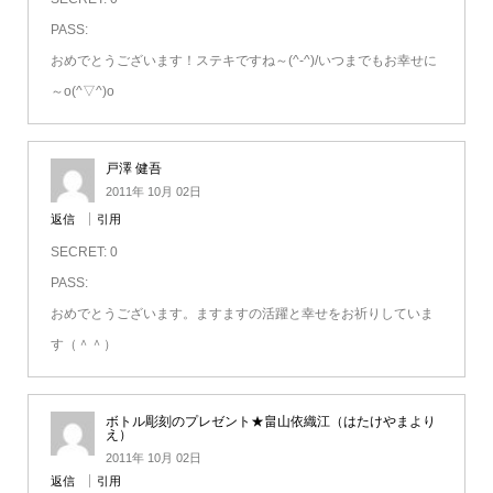
PASS:
おめでとうございます！ステキですね～(^-^)/いつまでもお幸せに
～o(^▽^)o
戸澤 健吾
2011年 10月 02日
返信
引用
SECRET: 0
PASS:
おめでとうございます。ますますの活躍と幸せをお祈りしていま
す（＾＾）
ボトル彫刻のプレゼント★畠山依織江（はたけやまより
え）
2011年 10月 02日
返信
引用