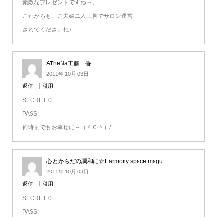
素敵なプレゼントですね～。
これからも、ご夫婦二人三脚でサロン運営
されてくださいね♪
ATheNa工藤 香
2011年 10月 03日
返信
引用
SECRET: 0
PASS:
何時までもお幸せに～（＾０＾）/
心とからだの調和に☆Harmony space magu
2011年 10月 03日
返信
引用
SECRET: 0
PASS: