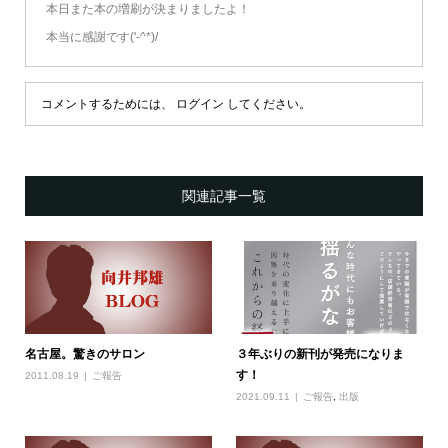
本日また本の増刷が決まりましたよ！
本当に感謝です('-^*)/
コメントするためには、
ログイン
してください。
関連記事一覧
名古屋。驚きのサロン
３年ぶりの新刊が発売になりま
す！
2011.08.19
ご報告
2021.09.11
ご報告
,
出版