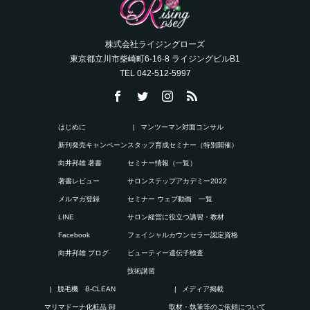
株式会社ライジングローズ
東京都立川市柴崎町6-16-8 ライジングビルB1
TEL 042-512-5997
はじめに
マンツーマン対面コンサル
新刊発売キャンペーン
スタッフ育成セミナー（特別開催）
向井邦雄 著書
セミナー情報（一覧）
著書レビュー
サロンステップアカデミー2022
メルマガ登録
セミナー ウェブ動画 一覧
LINE
サロン経営に役立つ講習・教材
Facebook
フェイシャルカウンセラー認定資格
向井邦雄 ブログ
ビューティー遺伝子検査
技術講習
脱毛機 B-CLEAN
メディア掲載
マリマドーナ化粧品 卸
取材・執筆等のご依頼について