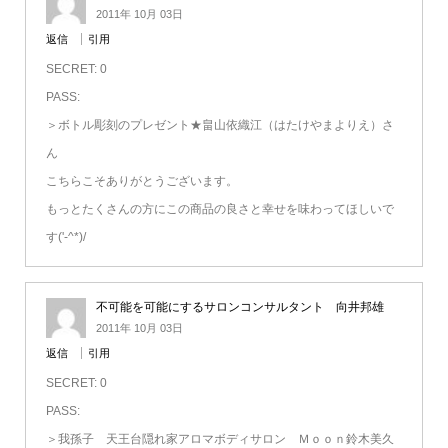
2011年 10月 03日
返信
引用
SECRET: 0
PASS:
＞ボトル彫刻のプレゼント★畠山依織江（はたけやまよりえ）さ
ん
こちらこそありがとうございます。
もっとたくさんの方にこの商品の良さと幸せを味わってほしいで
す('-^*)/
不可能を可能にするサロンコンサルタント 向井邦雄
2011年 10月 03日
返信
引用
SECRET: 0
PASS:
＞我孫子 天王台隠れ家アロマボディサロン Ｍｏｏｎ鈴木美久