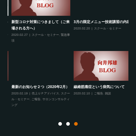
ため
新型コロナ対策につきまして（ご来
3月の限定メニュー技術講習の内容
熊
場される方へ）
に
2020.02.20
スクール・セミナー
クー
2020.02.27
スクール・セミナー
,
緊急事
20
項
る、
最新のお知らせ２つ（2020年2月）
線維筋痛症という病気について
フ
2020.02.19
売上ＵＰアドバイス
,
スクー
2020.02.10
ご報告
,
雑談
成
ル・セミナー
,
ご報告
,
サロンコンサルティ
ング
20
ト