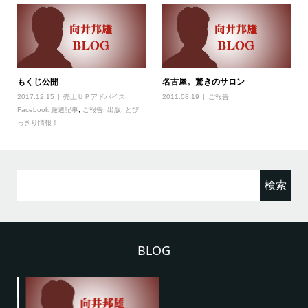
もくじ公開
名古屋。驚きのサロン
2017.12.15
売上ＵＰアドバイス
,
2011.08.19
ご報告
Facebook 厳選記事
,
ご報告
,
出版
,
とび
っきり情報！
検
索:
BLOG