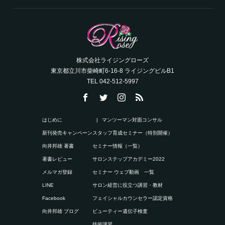
株式会社ライジングローズ
東京都立川市柴崎町6-16-8 ライジングビルB1
TEL 042-512-5997
はじめに
マンツーマン対面コンサル
新刊発売キャンペーン
スタッフ育成セミナー（特別開催）
向井邦雄 著書
セミナー情報（一覧）
著書レビュー
サロンステップアカデミー2022
メルマガ登録
セミナー ウェブ動画 一覧
LINE
サロン経営に役立つ講習・教材
Facebook
フェイシャルカウンセラー認定資格
向井邦雄 ブログ
ビューティー遺伝子検査
技術講習