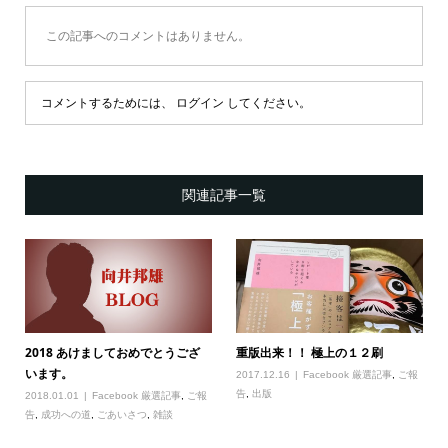
この記事へのコメントはありません。
コメントするためには、
ログイン
してください。
関連記事一覧
2018 あけましておめでとうござ
重版出来！！ 極上の１２刷
います。
2017.12.16
Facebook 厳選記事
,
ご報
告
,
出版
2018.01.01
Facebook 厳選記事
,
ご報
告
,
成功への道
,
ごあいさつ
,
雑談