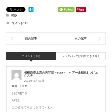
出版
コメント:
13
コメント ( 13 )
トラックバックは利用できません。
相模原市上溝の美容室～sora～ ヘアー全般&まつげエ
クステ
2011年 5月 03日
返信
引用
SECRET: 0
PASS:
この値段で本当にお得ですね♪