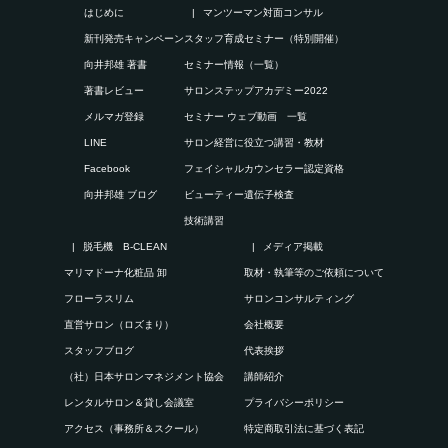
はじめに
マンツーマン対面コンサル
新刊発売キャンペーン
スタッフ育成セミナー（特別開催）
向井邦雄 著書
セミナー情報（一覧）
著書レビュー
サロンステップアカデミー2022
メルマガ登録
セミナー ウェブ動画 一覧
LINE
サロン経営に役立つ講習・教材
Facebook
フェイシャルカウンセラー認定資格
向井邦雄 ブログ
ビューティー遺伝子検査
技術講習
脱毛機 B-CLEAN
メディア掲載
マリマドーナ化粧品 卸
取材・執筆等のご依頼について
フローラスリム
サロンコンサルティング
直営サロン（ロズまり）
会社概要
スタッフブログ
代表挨拶
（社）日本サロンマネジメント協会
講師紹介
レンタルサロン＆貸し会議室
プライバシーポリシー
アクセス（事務所＆スクール）
特定商取引法に基づく表記