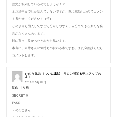
注文が殺到しているのでしょうか！？
まだ途中までしか読んでいないですが、既に感動したのでコメン
ト書かせてください！（笑）
どの項目も図入りですごく分かりやすく、自分でできる新たな発
見がたくさんあります。
既に買って良かったと心から思います。
本当に、向井さんの気持ちの伝わる本ですね。また全部読んだら
コメントします。
かのう兄弟 〔ついに出版！サロン開業＆売上アップの
本〕
2011年 5月 04日
返信
引用
SECRET: 0
PASS:
＞のぞこさん