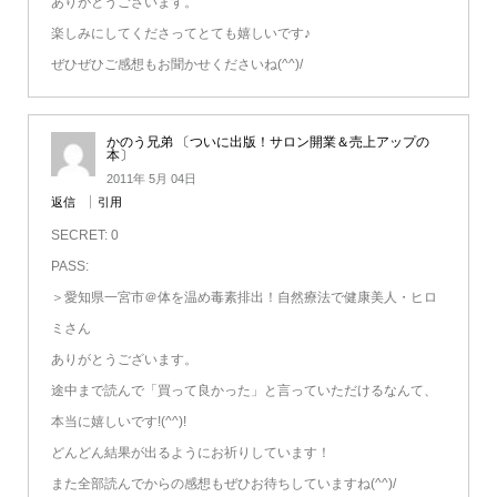
ありがとうございます。
楽しみにしてくださってとても嬉しいです♪
ぜひぜひご感想もお聞かせくださいね(^^)/
かのう兄弟 〔ついに出版！サロン開業＆売上アップの
本〕
2011年 5月 04日
返信
引用
SECRET: 0
PASS:
＞愛知県一宮市＠体を温め毒素排出！自然療法で健康美人・ヒロ
ミさん
ありがとうございます。
途中まで読んで「買って良かった」と言っていただけるなんて、
本当に嬉しいです!(^^)!
どんどん結果が出るようにお祈りしています！
また全部読んでからの感想もぜひお待ちしていますね(^^)/