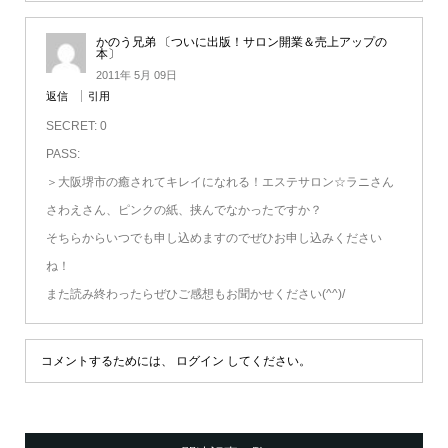
かのう兄弟 〔ついに出版！サロン開業＆売上アップの
本〕
2011年 5月 09日
返信
引用
SECRET: 0
PASS:
＞大阪堺市の癒されてキレイになれる！エステサロン☆ラニさん
さわえさん、ピンクの紙、挟んでなかったですか？
そちらからいつでも申し込めますのでぜひお申し込みください
ね！
また読み終わったらぜひご感想もお聞かせください(^^)/
コメントするためには、
ログイン
してください。