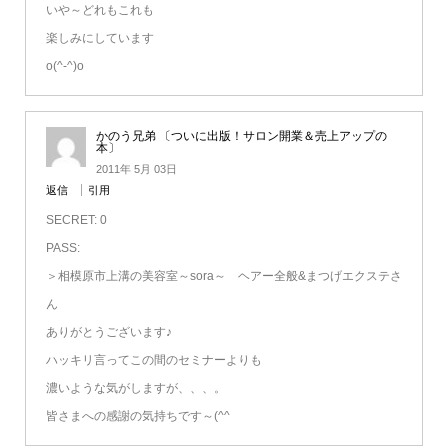
いや～どれもこれも
楽しみにしています
o(^-^)o
かのう兄弟 〔ついに出版！サロン開業＆売上アップの
本〕
2011年 5月 03日
返信
引用
SECRET: 0
PASS:
＞相模原市上溝の美容室～sora～ ヘアー全般&まつげエクステさ
ん
ありがとうございます♪
ハッキリ言ってこの間のセミナーよりも
濃いような気がしますが、、、。
皆さまへの感謝の気持ちです～(^^ゞ