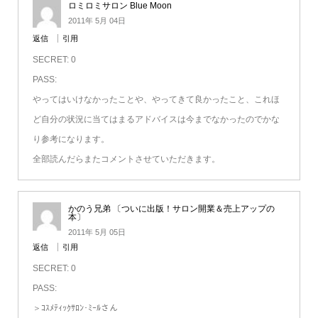
ロミロミサロン Blue Moon
2011年 5月 04日
返信
引用
SECRET: 0
PASS:
やってはいけなかったことや、やってきて良かったこと、これほ
ど自分の状況に当てはまるアドバイスは今までなかったのでかな
り参考になります。
全部読んだらまたコメントさせていただきます。
かのう兄弟 〔ついに出版！サロン開業＆売上アップの
本〕
2011年 5月 05日
返信
引用
SECRET: 0
PASS:
＞ｺｽﾒﾃｨｯｸｻﾛﾝ･ﾐｰﾙさん