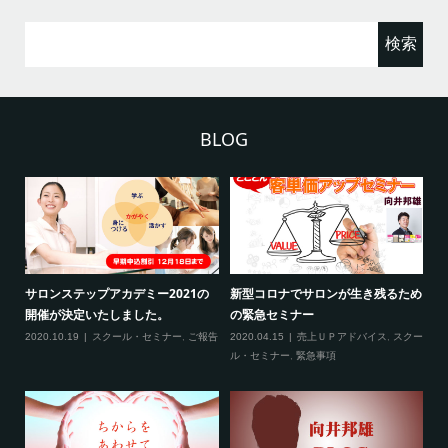
検
索:
BLOG
2
サロンステップアカデミー2021の
新型コロナでサロンが生き残るため
新
開催が決定いたしました。
の緊急セミナー
場
クー
2020.10.19
スクール・セミナー
,
ご報告
2020.04.15
売上ＵＰアドバイス
,
スクー
20
ティ
ル・セミナー
,
緊急事項
項