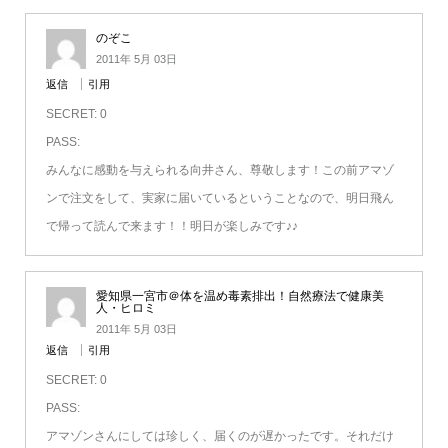
のぞこ
2011年 5月 03日
返信
引用
SECRET: 0
PASS:
みんなに感動を与えられる向井さん、尊敬します！この前アマゾ
ンで注文をして、実家に届いているということなので、明日飛ん
で帰って読んで来ます！！明日が楽しみです♪♪
愛知県一宮市＠体を温め毒素排出！自然療法で健康美
人・ヒロミ
2011年 5月 03日
返信
引用
SECRET: 0
PASS:
アマゾンさんにしては珍しく、届くのが遅かったです。それだけ