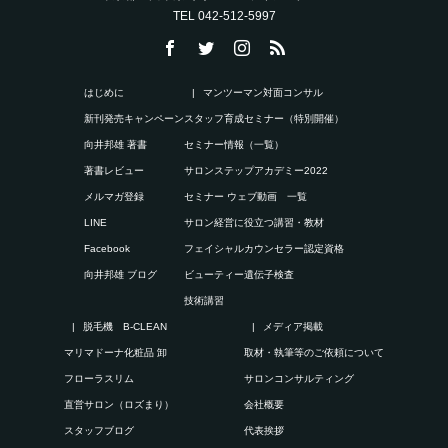
TEL 042-512-5997
はじめに
マンツーマン対面コンサル
新刊発売キャンペーン
スタッフ育成セミナー（特別開催）
向井邦雄 著書
セミナー情報（一覧）
著書レビュー
サロンステップアカデミー2022
メルマガ登録
セミナー ウェブ動画 一覧
LINE
サロン経営に役立つ講習・教材
Facebook
フェイシャルカウンセラー認定資格
向井邦雄 ブログ
ビューティー遺伝子検査
技術講習
脱毛機 B-CLEAN
メディア掲載
マリマドーナ化粧品 卸
取材・執筆等のご依頼について
フローラスリム
サロンコンサルティング
直営サロン（ロズまり）
会社概要
スタッフブログ
代表挨拶