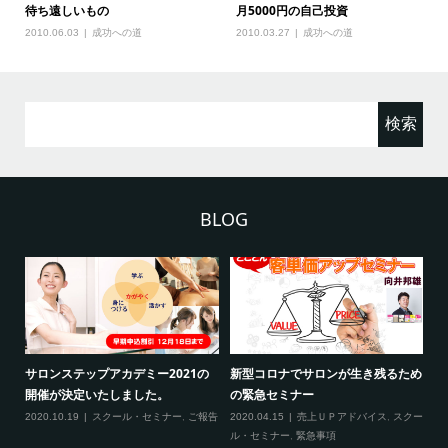
待ち遠しいもの
月5000円の自己投資
2010.06.03
成功への道
2010.03.27
成功への道
検
索:
BLOG
2
サロンステップアカデミー2021の
新型コロナでサロンが生き残るため
新
開催が決定いたしました。
の緊急セミナー
場
クー
2020.10.19
スクール・セミナー
,
ご報告
2020.04.15
売上ＵＰアドバイス
,
スクー
20
ティ
ル・セミナー
,
緊急事項
項