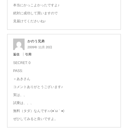
本当にかっこよかったですよ♪
絶対に成功して買いますので
見届けてくださいね♪
かのう兄弟
2009年 11月 20日
返信
引用
SECRET: 0
PASS:
＞あきさん
コメントありがとうございます♪
実は、、
試乗は、、、
無料（タダ）なんです♪♪(●´ω｀●)ゞ
ぜひしてみると良いですよ。