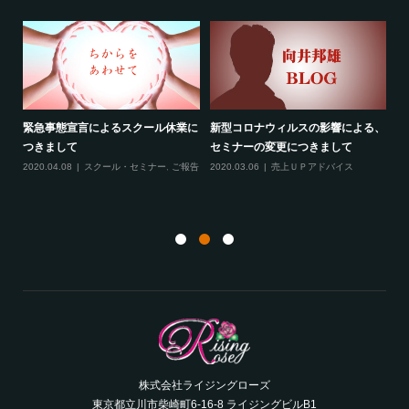
緊急事態宣言によるスクール休業に
新型コロナウィルスの影響による、
最
す！
つきまして
セミナーの変更につきまして
20
ル
2020.04.08
スクール・セミナー
,
ご報告
2020.03.06
売上ＵＰアドバイス
ン
株式会社ライジングローズ
東京都立川市柴崎町6-16-8 ライジングビルB1