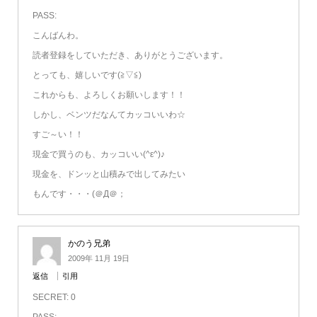
PASS:
こんばんわ。
読者登録をしていただき、ありがとうございます。
とっても、嬉しいです(≧▽≦)
これからも、よろしくお願いします！！
しかし、ベンツだなんてカッコいいわ☆
すご～い！！
現金で買うのも、カッコいい(^ε^)♪
現金を、ドンッと山積みで出してみたい
もんです・・・(＠Д＠；
かのう兄弟
2009年 11月 19日
返信
引用
SECRET: 0
PASS: