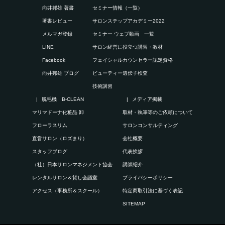
向井邦雄 著書
セミナー情報（一覧）
著書レビュー
サロンステップアカデミー2022
メルマガ登録
セミナー ウェブ動画 一覧
LINE
サロン経営に役立つ講習・教材
Facebook
フェイシャルカウンセラー認定資格
向井邦雄 ブログ
ビューティー遺伝子検査
技術講習
脱毛機 B-CLEAN
メディア掲載
マリマドーナ化粧品 卸
取材・執筆等のご依頼について
フローラスリム
サロンコンサルティング
直営サロン（ロズまり）
会社概要
スタッフブログ
代表挨拶
（社）日本サロンマネジメント協会
講師紹介
レンタルサロン＆貸し会議室
プライバシーポリシー
アクセス（事務所＆スクール）
特定商取引法に基づく表記
SITEMAP