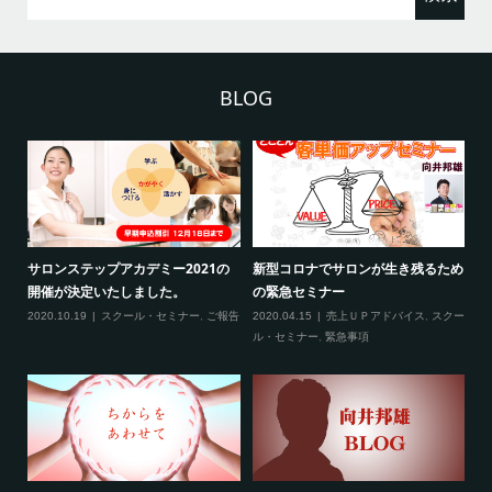
BLOG
ンが生き残るため
新型コロナ対策につきまして（ご来
3月の限定メニュー技術
場される方へ）
2020.02.20
スクール・セミ
Ｐアドバイス
,
スクー
2020.02.27
スクール・セミナー
,
緊急事
項
項