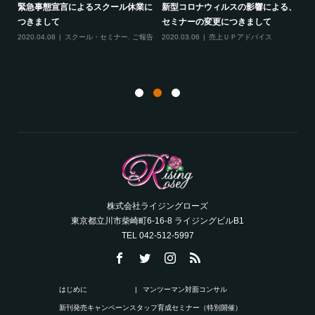
スの影響による、
最新のお知らせ２つ（2020年2月）
線維筋痛症という病気に
つきまして
2020.02.19
売上ＵＰアドバイス
,
スクー
2020.02.10
ご報告
,
雑談
ル・セミナー
,
ご報告
,
サロンコンサルティ
Ｐアドバイス
ング
株式会社ライジングローズ
東京都立川市柴崎町6-16-8 ライジングビルB1
TEL 042-512-5997
はじめに
マンツーマン対面コンサル
新刊発売キャンペーン
スタッフ育成セミナー（特別開催）