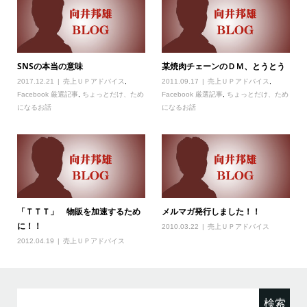
SNSの本当の意味
某焼肉チェーンのＤＭ、とうとう
2017.12.21
売上ＵＰアドバイス
,
2011.09.17
売上ＵＰアドバイス
,
Facebook 厳選記事
,
ちょっとだけ、ため
Facebook 厳選記事
,
ちょっとだけ、ため
になるお話
になるお話
「ＴＴＴ」 物販を加速するため
メルマガ発行しました！！
に！！
2010.03.22
売上ＵＰアドバイス
2012.04.19
売上ＵＰアドバイス
検
索: