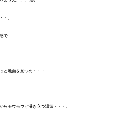
りません、、、(笑)
・・。
感で
っと地面を見つめ・・・
からモウモウと沸き立つ湯気・・・。