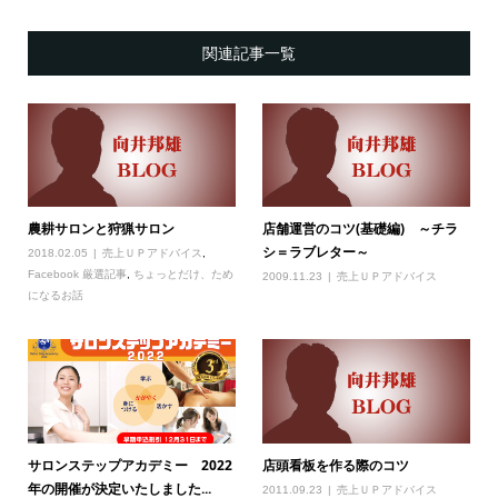
関連記事一覧
農耕サロンと狩猟サロン
店舗運営のコツ(基礎編) ～チラ
シ＝ラブレター～
2018.02.05
売上ＵＰアドバイス
,
Facebook 厳選記事
,
ちょっとだけ、ため
2009.11.23
売上ＵＰアドバイス
になるお話
サロンステップアカデミー 2022
店頭看板を作る際のコツ
年の開催が決定いたしました...
2011.09.23
売上ＵＰアドバイス