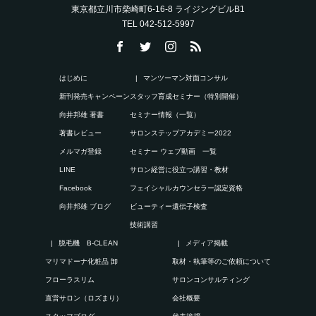
東京都立川市柴崎町6-16-8 ライジングビルB1
TEL 042-512-5997
はじめに
マンツーマン対面コンサル
新刊発売キャンペーン
スタッフ育成セミナー（特別開催）
向井邦雄 著書
セミナー情報（一覧）
著書レビュー
サロンステップアカデミー2022
メルマガ登録
セミナー ウェブ動画 一覧
LINE
サロン経営に役立つ講習・教材
Facebook
フェイシャルカウンセラー認定資格
向井邦雄 ブログ
ビューティー遺伝子検査
技術講習
脱毛機 B-CLEAN
メディア掲載
マリマドーナ化粧品 卸
取材・執筆等のご依頼について
フローラスリム
サロンコンサルティング
直営サロン（ロズまり）
会社概要