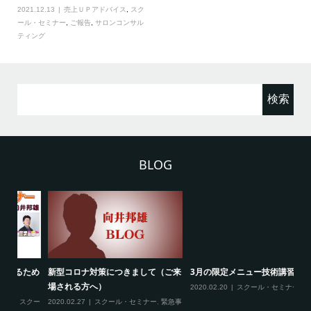
2021.12.13
売上ＵＰアドバイス
,
スク
ール・セミナー
,
ご報告
,
サロンコンサル
ティング
検
索:
BLOG
ため
新型コロナ対策につきまして（ご来
3月の限定メニュー技術講習の内容
熊
場される方へ）
に
2020.02.20
スクール・セミナー
クー
2020.02.27
スクール・セミナー
,
緊急事
20