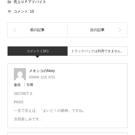
売上ＵＰアドバイス
コメント:
10
コメント ( 10 )
トラックバックは利用できません。
メキシコのNory
2009年 12月 07日
返信
引用
SECRET: 0
PASS:
一言で言えば、「まいど！の精神」ですね。
次回楽しみです。