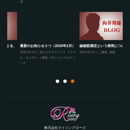
項
る、
最新のお知らせ２つ（2020年2月）
線維筋痛症という病気について
フ
2020.02.19
売上ＵＰアドバイス
,
スクー
2020.02.10
ご報告
,
雑談
成
ル・セミナー
,
ご報告
,
サロンコンサルティ
ング
20
ト
株式会社ライジングローズ