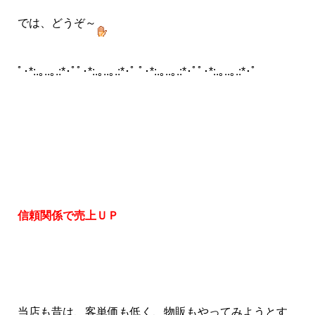
では、どうぞ～
ﾟ･*:.｡..｡.:*･ﾟﾟ･*:.｡..｡.:*･ﾟ ﾟ･*:.｡..｡.:*･ﾟﾟ･*:.｡..｡.:*･ﾟ
信頼関係で売上ＵＰ
当店も昔は、
客単価も低く、物販もやってみようとす