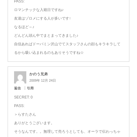
PASS:
ロマンチックな入籍日ですね♪
友達はゾロメにする人が多いです↑
なるほど～♪
どんどん頭ん中でまとまってきました♪
自信あればドーパミン沢山でてスタッフさんの顔もキラキラして
るから吸い込まれるのもありそうですね☆
かのう兄弟
2009年 12月 24日
返信
引用
SECRET: 0
PASS:
＞らすたさん
ありがとうございます。
そうなんです。。無理して売ろうとしても、オーラで伝わっちゃ