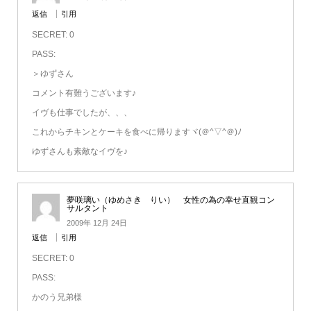
返信
引用
SECRET: 0
PASS:
＞ゆずさん
コメント有難うございます♪
イヴも仕事でしたが、、、
これからチキンとケーキを食べに帰りますヾ(＠^▽^＠)ﾉ
ゆずさんも素敵なイヴを♪
夢咲璃い（ゆめさき りい） 女性の為の幸せ直観コン
サルタント
2009年 12月 24日
返信
引用
SECRET: 0
PASS:
かのう兄弟様