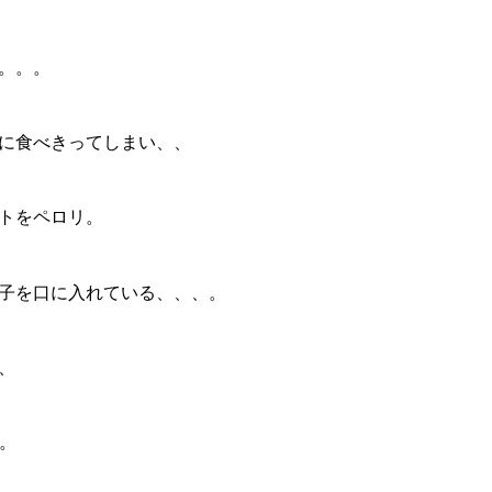
。。。
に食べきってしまい、、
トをペロリ。
子を口に入れている、、、。
、
。