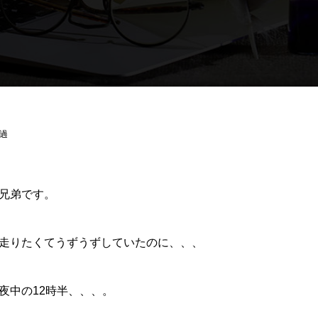
過
兄弟です。
走りたくてうずうずしていたのに、、、
夜中の12時半、、、。