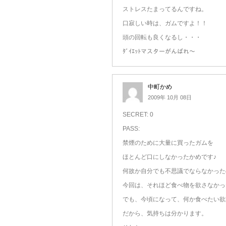
ストレスたまってるんですね。
口寂しい時は、ガムですよ！！
頭の回転も良くなるし・・・
ﾀﾞｲｴｯﾄマスターがんばれ～
中町かめ
2009年 10月 08日
SECRET: 0
PASS:
禁煙のために大量に買ったガムを
ほとんど口にしなかったかめです♪
何故か自分でも不思議でならなかった
今回は、それほど食べ物を欲さなかっ
でも、今頃になって、何か食べたい欲
だから、気持ちは分かります。