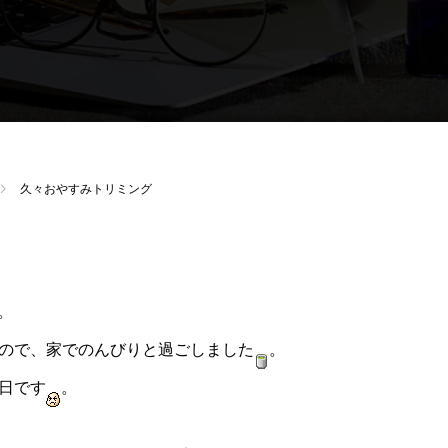
久々おやすみトリミング
。
ので、家でのんびりと過ごしました
。
日です
。