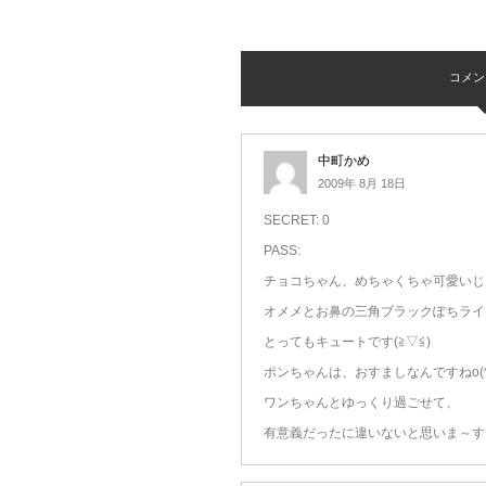
コメント 
中町かめ
2009年 8月 18日
SECRET: 0
PASS:
チョコちゃん、めちゃくちゃ可愛いじ
オメメとお鼻の三角ブラックぽちライ
とってもキュートです(≧▽≦)
ポンちゃんは、おすましなんですねo(^
ワンちゃんとゆっくり過ごせて、
有意義だったに違いないと思いま～す