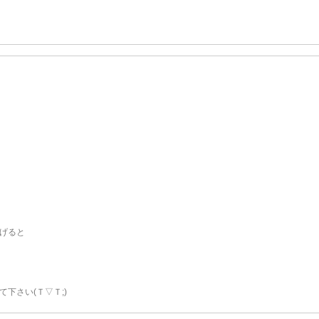
げると
下さい(Ｔ▽Ｔ;)