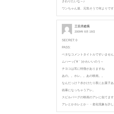
さわりたいな～♪
ワンちゃん達、元気そうで何よりです
三日月総長
2009年 8月 19日
SECRET: 0
PASS:
ベタなコメントタイトルですいません
ムハーッ(´∀｀)かわいいのう～
チヨコは耳に特徴がありますね
あの。。ホレ。。あの映画。。
なんだっけ？水かけたり夜にお菓子あ
凶暴になっちゃうアレ。
スピルバーグの映画のアレに似てます
アレとかホレとか・・老化現象を許して