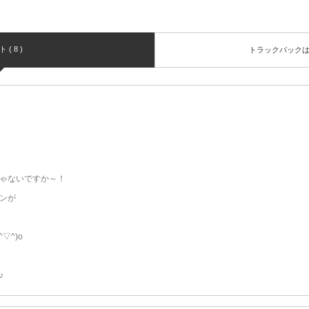
( 8 )
トラックバック
ゃないですか～！
ンが
▽^)o
♪