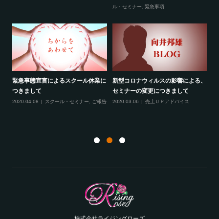
ティ
ル・セミナー
,
緊急事項
項
緊急事態宣言によるスクール休業に
新型コロナウィルスの影響による、
最
す！
つきまして
セミナーの変更につきまして
20
ル
2020.04.08
スクール・セミナー
,
ご報告
2020.03.06
売上ＵＰアドバイス
ン
株式会社ライジングローズ