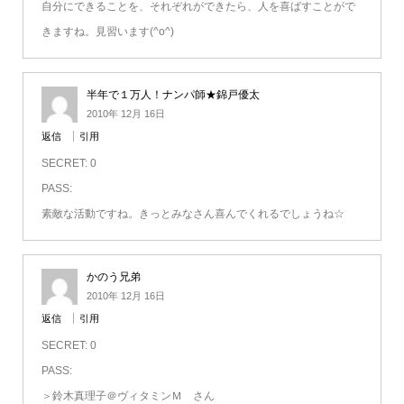
自分にできることを、それぞれができたら、人を喜ばすことがで
きますね。見習います(^o^)
半年で１万人！ナンパ師★錦戸優太
2010年 12月 16日
返信
引用
SECRET: 0
PASS:
素敵な活動ですね。きっとみなさん喜んでくれるでしょうね☆
かのう兄弟
2010年 12月 16日
返信
引用
SECRET: 0
PASS:
＞鈴木真理子＠ヴィタミンＭ さん