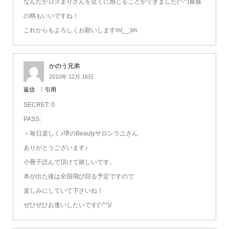
なんだかロズまりさんを近くに感じることができました(^-^)薔薇
の柄もいいですね！
これからもよろしくお願いしますm(__)m
かのう兄弟
2010年 12月 16日
返信
引用
SECRET: 0
PASS:
＞毎日楽しく♪堺のBeautyサロンラニさん
ありがとうございます♪
小冊子読んで頂けて嬉しいです。
本が出た後は全国飛び回る予定ですので
楽しみにしていて下さいね！
ぜひぜひお逢いしたいです('-^*)/