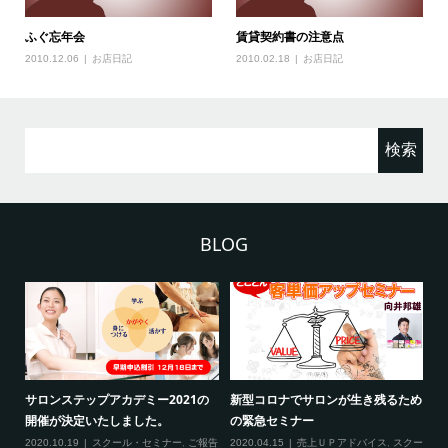
ふぐ忘年会
賃貸契約書の注意点
2010.12.06
お店日記
2010.02.18
お店日記
検
索:
BLOG
2
サロンステップアカデミー2021の
新型コロナでサロンが生き残るため
新
開催が決定いたしました。
の緊急セミナー
場
クー
2020.10.19
スクール・セミナー
,
ご報告
2020.04.15
売上ＵＰアドバイス
,
スクー
20