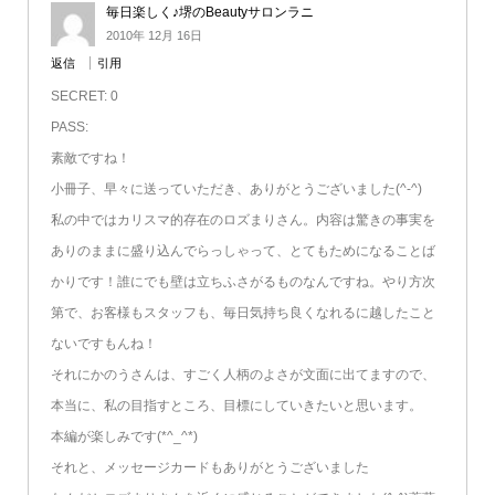
毎日楽しく♪堺のBeautyサロンラニ
2010年 12月 16日
返信
引用
SECRET: 0
PASS:
素敵ですね！
小冊子、早々に送っていただき、ありがとうございました(^-^)
私の中ではカリスマ的存在のロズまりさん。内容は驚きの事実を
ありのままに盛り込んでらっしゃって、とてもためになることば
かりです！誰にでも壁は立ちふさがるものなんですね。やり方次
第で、お客様もスタッフも、毎日気持ち良くなれるに越したこと
ないですもんね！
それにかのうさんは、すごく人柄のよさが文面に出てますので、
本当に、私の目指すところ、目標にしていきたいと思います。
本編が楽しみです(*^_^*)
それと、メッセージカードもありがとうございました