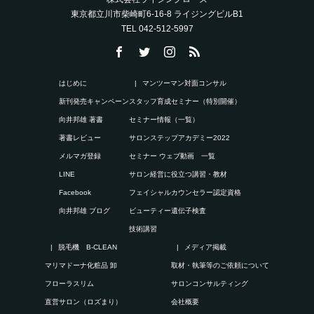
東京都立川市柴崎町6-16-8 ライジングビルB1
TEL 042-512-5997
はじめに
マンツーマン対面コンサル
新刊発売キャンペーン
スタッフ育成セミナー（特別開催）
向井邦雄 著書
セミナー情報（一覧）
著書レビュー
サロンステップアカデミー2022
メルマガ登録
セミナー ウェブ動画 一覧
LINE
サロン経営に役立つ講習・教材
Facebook
フェイシャルカウンセラー認定資格
向井邦雄 ブログ
ビューティー遺伝子検査
技術講習
脱毛機 B-CLEAN
メディア掲載
マリマドーナ化粧品 卸
取材・執筆等のご依頼について
フローラスリム
サロンコンサルティング
直営サロン（ロズまり）
会社概要