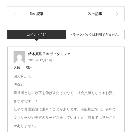
コメント ( 8 )
トラックバックは利用できません。
鈴木真理子＠ヴィタミンＭ
2010年 12月 16日
返信
引用
SECRET: 0
PASS:
経営者として数字を伸ばすだけでなく、社会貢献もなさるお姿、
さすがです！！
仕事で介護施設に出向くことがあります。高級施設では、有料で
マッサージや美容のサービスをしていますが、特養では見たこと
がありません。