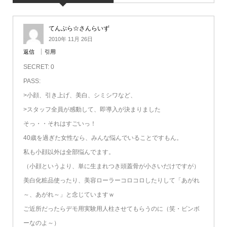
てんぷら☆さんらいず
2010年 11月 26日
返信
引用
SECRET: 0
PASS:
>小顔、引き上げ、美白、シミシワなど、
>スタッフ全員が感動して、即導入が決まりました
そっ・・それはすごいっ！
40歳を過ぎた女性なら、みんな悩んでいることですもん。
私も小顔以外は全部悩んでます。
（小顔というより、単に生まれつき頭蓋骨が小さいだけですが）
美白化粧品使ったり、美容ローラーコロコロしたりして「あがれ
～、あがれ～」と念じていますｗ
ご近所だったらデモ用実験用人柱させてもらうのに（笑・ビンボ
ーなのよ～）