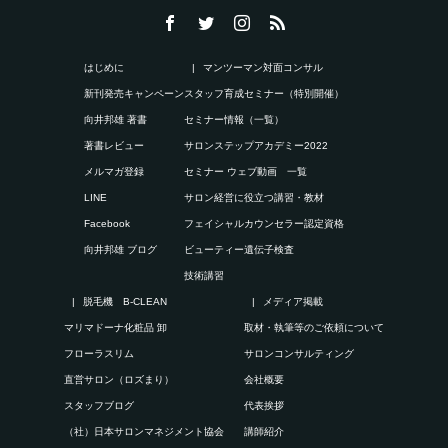
はじめに
マンツーマン対面コンサル
新刊発売キャンペーン
スタッフ育成セミナー（特別開催）
向井邦雄 著書
セミナー情報（一覧）
著書レビュー
サロンステップアカデミー2022
メルマガ登録
セミナー ウェブ動画 一覧
LINE
サロン経営に役立つ講習・教材
Facebook
フェイシャルカウンセラー認定資格
向井邦雄 ブログ
ビューティー遺伝子検査
技術講習
脱毛機 B-CLEAN
メディア掲載
マリマドーナ化粧品 卸
取材・執筆等のご依頼について
フローラスリム
サロンコンサルティング
直営サロン（ロズまり）
会社概要
スタッフブログ
代表挨拶
（社）日本サロンマネジメント協会
講師紹介