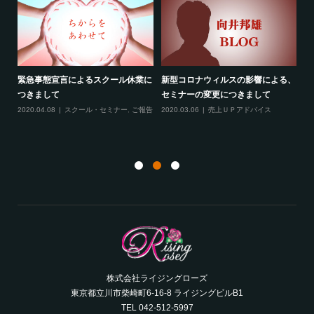
緊急事態宣言によるスクール休業に
新型コロナウィルスの影響による、
最
す！
つきまして
セミナーの変更につきまして
20
ル
2020.04.08
スクール・セミナー
,
ご報告
2020.03.06
売上ＵＰアドバイス
ン
株式会社ライジングローズ
東京都立川市柴崎町6-16-8 ライジングビルB1
TEL 042-512-5997