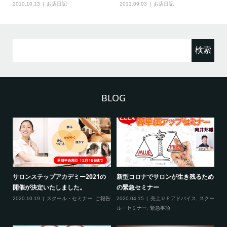
2010.10.13
お店日記
2011.09.03
お店日記
検
索:
BLOG
2
サロンステップアカデミー2021の
新型コロナでサロンが生き残るため
新
開催が決定いたしました。
の緊急セミナー
場
クー
2020.10.19
スクール・セミナー
,
ご報告
2020.04.15
売上ＵＰアドバイス
,
スクー
20
ティ
ル・セミナー
,
緊急事項
項