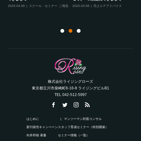
ル・セミナー
,
ご報告
,
サロンコンサルティ
バイス
ング
株式会社ライジングローズ
東京都立川市柴崎町6-16-8 ライジングビルB1
TEL 042-512-5997
はじめに
マンツーマン対面コンサル
新刊発売キャンペーン
スタッフ育成セミナー（特別開催）
向井邦雄 著書
セミナー情報（一覧）