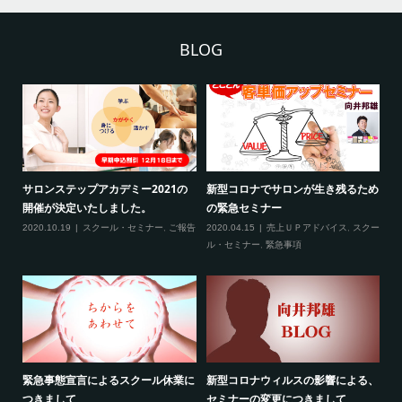
BLOG
き残るため
新型コロナ対策につきまして（ご来
3月の限定メニュー技術講習の
場される方へ）
2020.02.20
スクール・セミナー
バイス
,
スクー
2020.02.27
スクール・セミナー
,
緊急事
項
響による、
最新のお知らせ２つ（2020年2月）
線維筋痛症という病気について
して
2020.02.19
売上ＵＰアドバイス
,
スクー
2020.02.10
ご報告
,
雑談