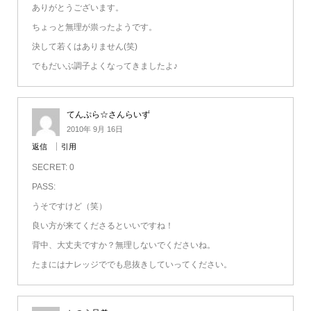
ありがとうございます。
ちょっと無理が祟ったようです。
決して若くはありません(笑)
でもだいぶ調子よくなってきましたよ♪
てんぷら☆さんらいず
2010年 9月 16日
返信
引用
SECRET: 0
PASS:
うそですけど（笑）
良い方が来てくださるといいですね！
背中、大丈夫ですか？無理しないでくださいね。
たまにはナレッジででも息抜きしていってください。