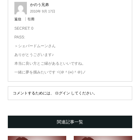
かのう兄弟
2010年 9月 17日
返信
引用
SECRET: 0
PASS:
＞シェパードムーンさん
ありがとうございます♪
本当に良い方とご縁があるといいですね。
一緒に夢を掴みたいですヾ(＠＾(∞)＾＠)ノ
コメントするためには、
ログイン
してください。
関連記事一覧