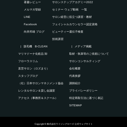
著書レビュー
サロンステップアカデミー2022
メルマガ登録
セミナー ウェブ動画 一覧
LINE
サロン経営に役立つ講習・教材
Facebook
フェイシャルカウンセラー認定資格
向井邦雄 ブログ
ビューティー遺伝子検査
技術講習
脱毛機 B-CLEAN
メディア掲載
マリマドーナ化粧品 卸
取材・執筆等のご依頼について
フローラスリム
サロンコンサルティング
直営サロン（ロズまり）
会社概要
スタッフブログ
代表挨拶
（社）日本サロンマネジメント協会
講師紹介
レンタルサロン＆貸し会議室
プライバシーポリシー
アクセス（事務所＆スクール）
特定商取引法に基づく表記
SITEMAP
Copyright © 株式会社ライジングローズ 公式ウェブサイト