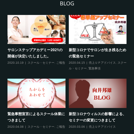
BLOG
2
サロンステップアカデミー2021の
新型コロナでサロンが生き残るため
新
開催が決定いたしました。
の緊急セミナー
場
クー
2020.10.19
スクール・セミナー
,
ご報告
2020.04.15
売上ＵＰアドバイス
,
スクー
20
ティ
ル・セミナー
,
緊急事項
項
緊急事態宣言によるスクール休業に
新型コロナウィルスの影響による、
最
す！
つきまして
セミナーの変更につきまして
20
ル
2020.04.08
スクール・セミナー
,
ご報告
2020.03.06
売上ＵＰアドバイス
ン