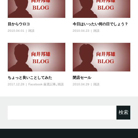
目からウロコ
今日はいったい何の日でしょう？
2010.04.01
雑談
2010.04.23
雑談
ちょっと良いことしてみた
閉店セール
2017.12.28
Facebook 厳選記事
,
雑談
2010.04.29
雑談
検
索: