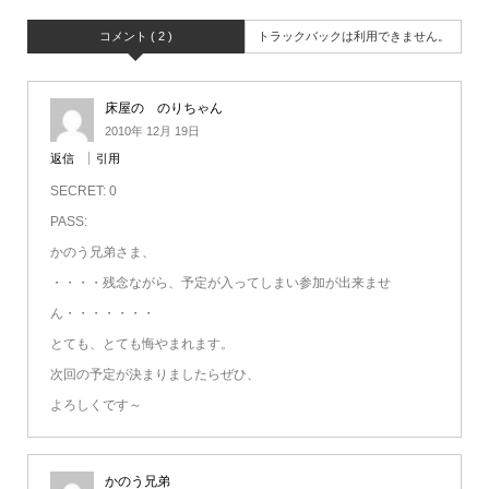
コメント ( 2 )
トラックバックは利用できません。
床屋の のりちゃん
2010年 12月 19日
返信
引用
SECRET: 0
PASS:
かのう兄弟さま、
・・・・残念ながら、予定が入ってしまい参加が出来ませ
ん・・・・・・・
とても、とても悔やまれます。
次回の予定が決まりましたらぜひ、
よろしくです～
かのう兄弟