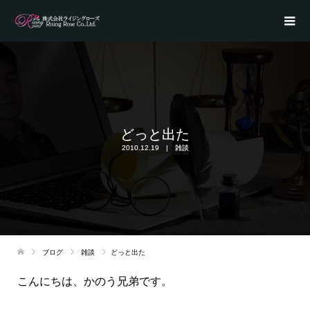
どっと出た
2010.12.19
雑談
ブログ
雑談
どっと出た
こんにちは、かのう兄弟です。