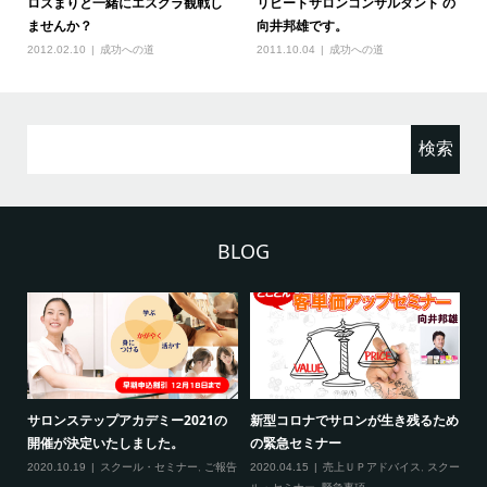
ロズまりと一緒にエスグラ観戦し
リピートサロンコンサルタント の
ませんか？
向井邦雄です。
2012.02.10
成功への道
2011.10.04
成功への道
検
索:
BLOG
2
サロンステップアカデミー2021の
新型コロナでサロンが生き残るため
新
開催が決定いたしました。
の緊急セミナー
場
クー
2020.10.19
スクール・セミナー
,
ご報告
2020.04.15
売上ＵＰアドバイス
,
スクー
20