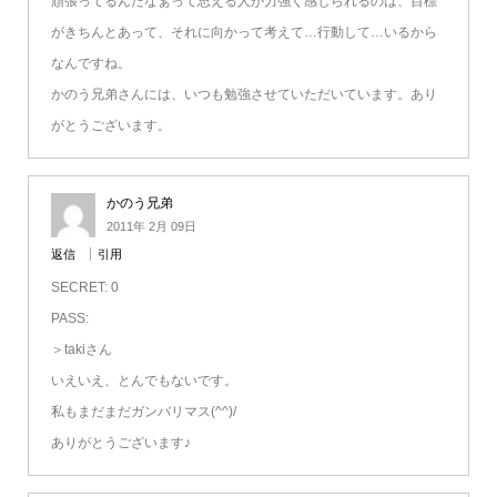
頑張ってるんだなぁって思える人が力強く感じられるのは、目標
がきちんとあって、それに向かって考えて…行動して…いるから
なんですね。
かのう兄弟さんには、いつも勉強させていただいています。あり
がとうございます。
かのう兄弟
2011年 2月 09日
返信
引用
SECRET: 0
PASS:
＞takiさん
いえいえ、とんでもないです。
私もまだまだガンバリマス(^^)/
ありがとうございます♪