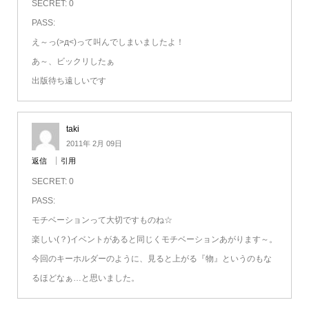
SECRET: 0
PASS:
え～っ(>д<)って叫んでしまいましたよ！
あ～、ビックリしたぁ
出版待ち遠しいです
taki
2011年 2月 09日
返信
引用
SECRET: 0
PASS:
モチベーションって大切ですものね☆
楽しい(？)イベントがあると同じくモチベーションあがります～。
今回のキーホルダーのように、見ると上がる『物』というのもな
るほどなぁ…と思いました。