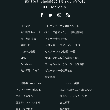
東京都立川市柴崎町6-16-8 ライジングビルB1
TEL 042-512-5997
はじめに
マンツーマン対面コンサル
新刊発売キャンペーン
スタッフ育成セミナー（特別開催）
向井邦雄 著書
セミナー情報（一覧）
著書レビュー
サロンステップアカデミー2022
メルマガ登録
セミナー ウェブ動画 一覧
LINE
サロン経営に役立つ講習・教材
Facebook
フェイシャルカウンセラー認定資格
向井邦雄 ブログ
ビューティー遺伝子検査
技術講習
脱毛機 B-CLEAN
メディア掲載
マリマドーナ化粧品 卸
取材・執筆等のご依頼について
フローラスリム
サロンコンサルティング
直営サロン（ロズまり）
会社概要
スタッフブログ
代表挨拶