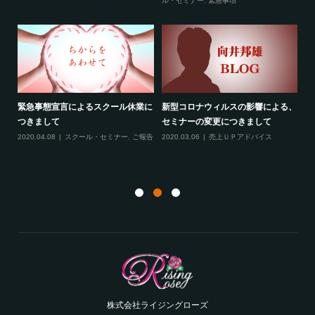
ティ
ル・セミナー
,
緊急事項
項
緊急事態宣言によるスクール休業に
新型コロナウィルスの影響による、
最
す！
つきまして
セミナーの変更につきまして
20
ル
2020.04.08
スクール・セミナー
,
ご報告
2020.03.06
売上ＵＰアドバイス
ン
株式会社ライジングローズ