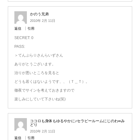
かのう兄弟
2010年 2月 11日
返信
引用
SECRET: 0
PASS:
＞てんぷら☆さんらいずさん
ありがとうございます。
治りが悪いところを見ると
どうも若くはないようです、、（Ｔ＿Ｔ）。
徹夜でサインを考えておきますので
楽しみにしていて下さいね(笑)
ココロも身体もゆるやかに♪セラピールームにじのわ∞み
どり
2010年 2月 11日
返信
引用