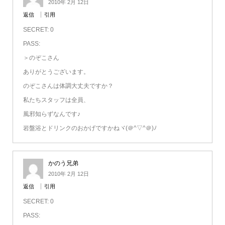
2010年 2月 12日
返信
引用
SECRET: 0
PASS:
＞のぞこさん
ありがとうございます。
のぞこさんは体調大丈夫ですか？
私たちスタッフは全員、
風邪知らずなんです♪
岩盤浴とドリンクのおかげですかねヾ(＠^▽^＠)ﾉ
かのう兄弟
2010年 2月 12日
返信
引用
SECRET: 0
PASS: