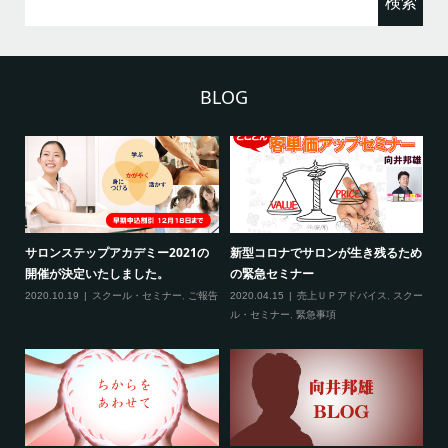
索:
BLOG
プアカデミー2021の
新型コロナでサロンが生き残るため
新型コロナ対策に
いたしました。
の緊急セミナー
場される方へ）
スクール・セミナー
,
ご報告
2020.04.15
売上ＵＰアドバイス
,
スクー
2020.02.27
スクー
ル・セミナー
,
緊急事項
項