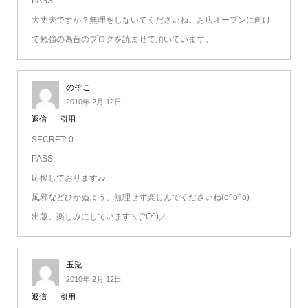
PASS:
大丈夫ですか？無理をしないでくださいね。お店オープンに向け
て勉強の為昔のブログを読ませて頂いています。
のぞこ
2010年 2月 12日
返信
引用
SECRET: 0
PASS:
応援しております♪♪
風邪などひかぬよう、無理せず楽しんでくださいね(o^o^o)
出版、楽しみにしています＼(^O^)／
玉兎
2010年 2月 12日
返信
引用