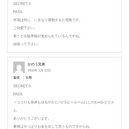
SECRET: 0
PASS:
冬場は特に、いきなり運動すると危険です。
ご自愛下さい。
着々と出版準備が進められているんですね。
頑張って下さい。
かのう兄弟
2010年 2月 12日
返信
引用
SECRET: 0
PASS:
＞ココロも身体もゆるやかに♪セラピールームにじのわ∞みどりさ
ん
ありがとうございます。
書籍はやっぱりお金を出して買うものですからね。