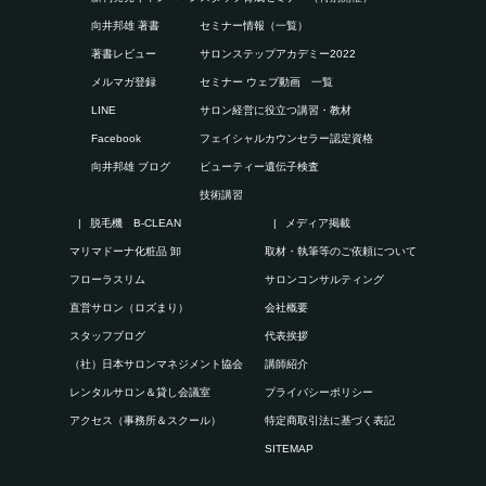
向井邦雄 著書
セミナー情報（一覧）
著書レビュー
サロンステップアカデミー2022
メルマガ登録
セミナー ウェブ動画 一覧
LINE
サロン経営に役立つ講習・教材
Facebook
フェイシャルカウンセラー認定資格
向井邦雄 ブログ
ビューティー遺伝子検査
技術講習
脱毛機 B-CLEAN
メディア掲載
マリマドーナ化粧品 卸
取材・執筆等のご依頼について
フローラスリム
サロンコンサルティング
直営サロン（ロズまり）
会社概要
スタッフブログ
代表挨拶
（社）日本サロンマネジメント協会
講師紹介
レンタルサロン＆貸し会議室
プライバシーポリシー
アクセス（事務所＆スクール）
特定商取引法に基づく表記
SITEMAP