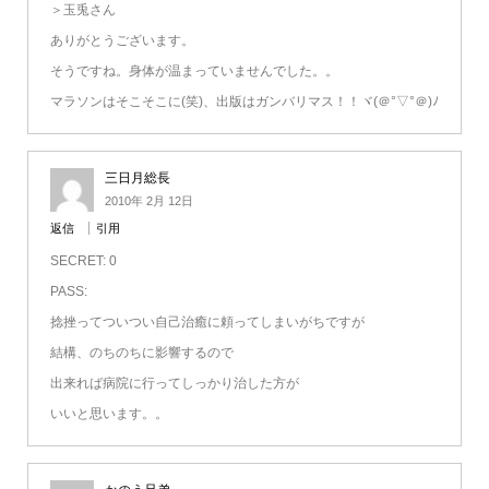
＞玉兎さん
ありがとうございます。
そうですね。身体が温まっていませんでした。。
マラソンはそこそこに(笑)、出版はガンバリマス！！ヾ(＠°▽°＠)ﾉ
三日月総長
2010年 2月 12日
返信
引用
SECRET: 0
PASS:
捻挫ってついつい自己治癒に頼ってしまいがちですが
結構、のちのちに影響するので
出来れば病院に行ってしっかり治した方が
いいと思います。。