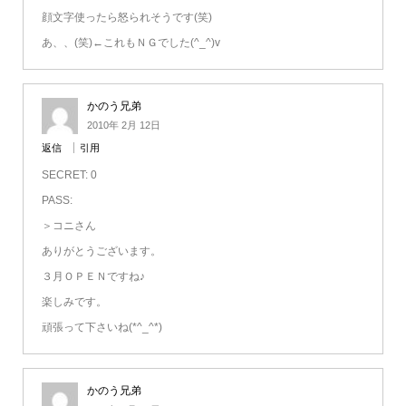
顔文字使ったら怒られそうです(笑)
あ、、(笑)←これもＮＧでした(^_^)v
かのう兄弟
2010年 2月 12日
返信
引用
SECRET: 0
PASS:
＞コニさん
ありがとうございます。
３月ＯＰＥＮですね♪
楽しみです。
頑張って下さいね(*^_^*)
かのう兄弟