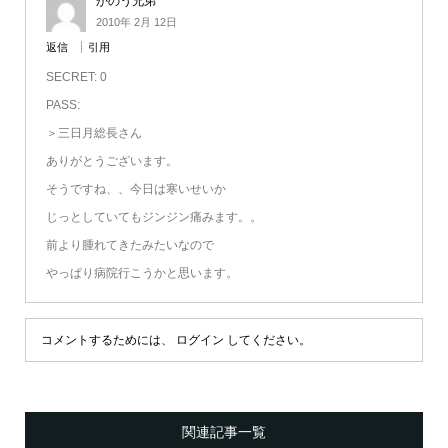
かのう兄弟
2010年 2月 12日
返信
引用
SECRET: 0
PASS:
＞三日月総長さん
ありがとうございます。
そうですね、、今日は寒いせいか
じっとしていてもジンジン痛みます。。
前より腫れてきたみたいなので
やっぱり病院行こうかと思います。
コメントするためには、
ログイン
してください。
関連記事一覧