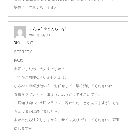
安静にして早く治します♪
てんぷら☆さんらいず
2010年 2月 11日
返信
引用
SECRET: 0
PASS:
大変でしたね、大丈夫ですか？
どうかご無理なさいませんよう。
なるべく運転は他の方にお任せして、早く治してくださいね。
青梅マラソン・・・出ようと思うだけですごいです。
一度知り合いに市民マラソンに誘われたことがありますが、もち
ろんワタシは逃げました～。
本が出たら注文しますから、サイン入りで送ってください、家宝
にしますｗ