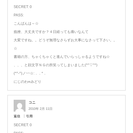
SECRET: 0
PASS:
こんばんは～☆
捻挫、大丈夫ですか？４日経っても痛いなんて
大変ですね。。どうぞ無理なさらずお大事になさって下さい。。
☆
書籍の方、ちゃくちゃくと進んでいらっしゃるようですね☆
、、、と顔文字ＮＧの所笑ってしまいました(*^▽^*)
(*^-^)ノ~~☆:．．*．
にじのわ∞みどり
コニ
2010年 2月 11日
返信
引用
SECRET: 0