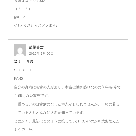
素敵なコトですね♪
（＾－＾）
(@^^)/~~~
ﾍﾟﾀぁりがとぅござぃます♪
起業書士
2010年 7月 03日
返信
引用
SECRET: 0
PASS:
自分の身内にも鬱の人がおり、本当は働き盛りなのに何年も(今で
も)働けない状態です。
一番つらいのは鬱病になった本人かもしれませんが、一緒に暮ら
している人もどんなに大変か知っています。
とにかく、最初はどのように接していけばいいのかを大変悩んだ
ようでした。