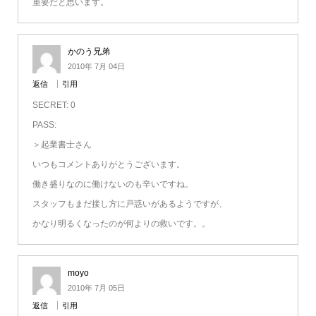
重要だと思います。
かのう兄弟
2010年 7月 04日
返信
引用
SECRET: 0
PASS:
＞起業書士さん
いつもコメントありがとうございます。
働き盛りなのに働けないのも辛いですね。
スタッフもまだ接し方に戸惑いがあるようですが、
かなり明るくなったのが何よりの救いです。。
moyo
2010年 7月 05日
返信
引用