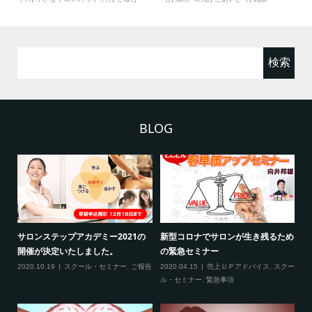
検
索:
BLOG
ため
新型コロナ対策につきまして（ご来
3月の限定メニュー技術講習の内容
熊
場される方へ）
に
2020.02.20
スクール・セミナー
クー
2020.02.27
スクール・セミナー
,
緊急事
20
項