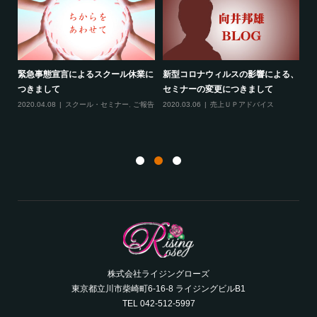
る、
最新のお知らせ２つ（2020年2月）
線維筋痛症という病気について
フ
2020.02.19
売上ＵＰアドバイス
,
スクー
2020.02.10
ご報告
,
雑談
成
ル・セミナー
,
ご報告
,
サロンコンサルティ
ング
20
ト
株式会社ライジングローズ
東京都立川市柴崎町6-16-8 ライジングビルB1
TEL 042-512-5997