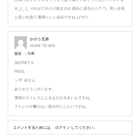
せ_(._.)_ それがどれたけ励まされ 慰めに成るかと(^-^)。良い社長
と良い社員で 素晴らしい会社ですねぇ(^o^)。
かのう兄弟
2010年 7月 06日
返信
引用
SECRET: 0
PASS:
＞ﾏﾀﾞﾑEさん
ありがとうございます。
環境やストレスによるものが大きいんですね。
ストレスや鬱のない世の中にしたいですね。
コメントするためには、
ログイン
してください。