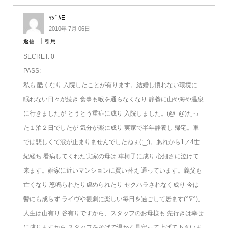
ﾏﾀﾞﾑE
2010年 7月 06日
返信
引用
SECRET: 0
PASS:
私も 酷くなり 入院したことが有ります。結婚し慣れない環境に
眠れない日々が続き 食事も喉を通らなくなり 静養に山や海や温泉
に行きましたが とうとう重症に成り 入院しました。(@_@)たっ
た１泊２日でしたが 気分が楽に成り 実家で半年静養し 帰宅。車
では悲しくて涙が止まりませんでしたねぇ(;_;)。あれから1／4世
紀経ち 看病してくれた実家の母は 車椅子に成り 心細さに泣けて
来ます。婚家に近いマンションに買い替え 通っています。義父も
亡くなり 怒鳴られたり虐められたり セクハラされなく成り 今は
鬱にも成らず ライヴや観劇に楽しい毎日を過ごして居ます(^∇^)。
人生は山有り 谷有りですから、スタッフのお母様も 先行きは幸せ
に成りますから スタッフをそばで温かく見守って上げて下さいま