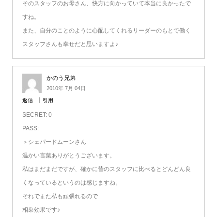
そのスタッフのお母さん、快方に向かっていて本当に良かったで
すね。
また、自分のことのように心配してくれるリーダーのもとで働く
スタッフさんも幸せだと思いますよ♪
かのう兄弟
2010年 7月 04日
返信
引用
SECRET: 0
PASS:
＞シェパードムーンさん
温かい言葉ありがとうございます。
私はまだまだですが、確かに昔のスタッフに比べるとどんどん良
くなっているというのは感じますね。
それでまた私も頑張れるので
相乗効果です♪