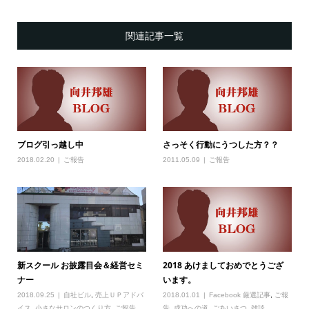
関連記事一覧
ブログ引っ越し中
さっそく行動にうつした方？？
2018.02.20
ご報告
2011.05.09
ご報告
新スクール お披露目会＆経営セミ
2018 あけましておめでとうござ
ナー
います。
2018.09.25
自社ビル
,
売上ＵＰアドバ
2018.01.01
Facebook 厳選記事
,
ご報
イス
,
小さなサロンのつくり方
,
ご報告
告
,
成功への道
,
ごあいさつ
,
雑談