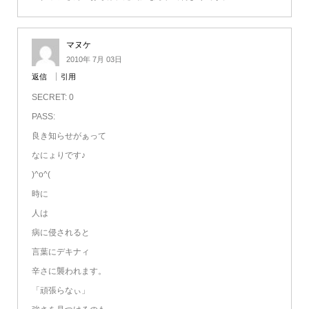
マヌケ
2010年 7月 03日
返信
引用
SECRET: 0
PASS:
良き知らせがぁって
なにょりです♪
)^o^(
時に
人は
病に侵されると
言葉にデキナィ
辛さに襲われます。
「頑張らなぃ」