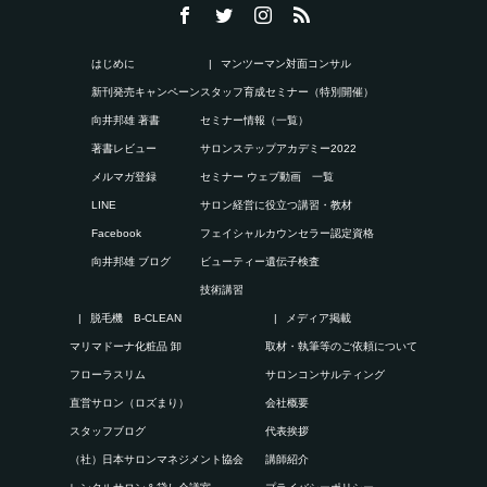
はじめに
マンツーマン対面コンサル
新刊発売キャンペーン
スタッフ育成セミナー（特別開催）
向井邦雄 著書
セミナー情報（一覧）
著書レビュー
サロンステップアカデミー2022
メルマガ登録
セミナー ウェブ動画 一覧
LINE
サロン経営に役立つ講習・教材
Facebook
フェイシャルカウンセラー認定資格
向井邦雄 ブログ
ビューティー遺伝子検査
技術講習
脱毛機 B-CLEAN
メディア掲載
マリマドーナ化粧品 卸
取材・執筆等のご依頼について
フローラスリム
サロンコンサルティング
直営サロン（ロズまり）
会社概要
スタッフブログ
代表挨拶
（社）日本サロンマネジメント協会
講師紹介