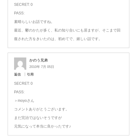
SECRET: 0
PASS:
素晴らしいお話ですね。
最近、鬱のかたが多く、私の知り合いにも居ますが、そこまで回
復された方をきいたのは、初めてで、嬉しい話です。
かのう兄弟
2010年 7月 05日
返信
引用
SECRET: 0
PASS:
＞moyoさん
コメントありがとうございます。
まだ完治ではないそうですが
元気になって本当に良かったです♪