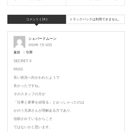
コメント ( 14 )
トラックバックは利用できません。
シェパードムーン
2010年 7月 02日
返信
引用
SECRET: 0
PASS:
良い状況へ向かわれたようで
良かったですね。
そのスタッフの方が
「仕事と家事を頑張る」とおっしゃったのは
かのう兄弟さんが理解ある方であり、
信頼されているからこそ
ではないかと思います。