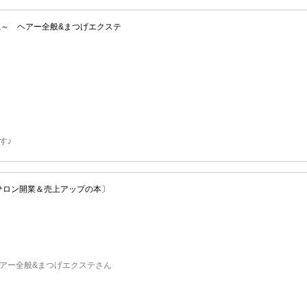
a～ ヘアー全般&まつげエクステ
す♪
サロン開業＆売上アップの本〕
ヘアー全般&まつげエクステさん