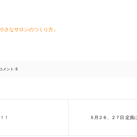
小さなサロンのつくり方』
コメント:
6
た！！
５月２６、２７日 定員