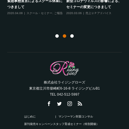
緊急事態宣言によるスクール休業に
新型コロナウィルスの影響による、
最
す！
つきまして
セミナーの変更につきまして
20
ル
2020.04.08
スクール・セミナー
,
ご報告
2020.03.06
売上ＵＰアドバイス
ン
株式会社ライジングローズ
東京都立川市柴崎町6-16-8 ライジングビルB1
TEL 042-512-5997
はじめに
マンツーマン対面コンサル
新刊発売キャンペーン
スタッフ育成セミナー（特別開催）