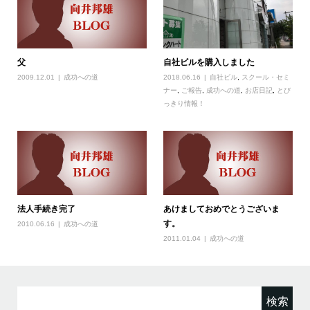
父
自社ビルを購入しました
2009.12.01
成功への道
2018.06.16
自社ビル
,
スクール・セミ
ナー
,
ご報告
,
成功への道
,
お店日記
,
とび
っきり情報！
法人手続き完了
あけましておめでとうございま
す。
2010.06.16
成功への道
2011.01.04
成功への道
検
索: