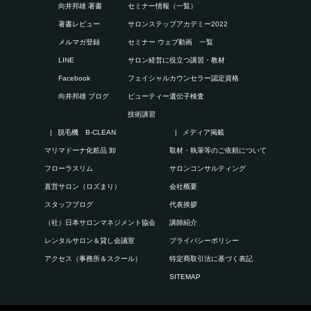
向井邦雄 著書
セミナー情報（一覧）
著書レビュー
サロンステップアカデミー2022
メルマガ登録
セミナー ウェブ動画 一覧
LINE
サロン経営に役立つ講習・教材
Facebook
フェイシャルカウンセラー認定資格
向井邦雄 ブログ
ビューティー遺伝子検査
技術講習
脱毛機 B-CLEAN
メディア掲載
マリマドーナ化粧品 卸
取材・執筆等のご依頼について
フローラスリム
サロンコンサルティング
直営サロン（ロズまり）
会社概要
スタッフブログ
代表挨拶
（社）日本サロンマネジメント協会
講師紹介
レンタルサロン＆貸し会議室
プライバシーポリシー
アクセス（事務所＆スクール）
特定商取引法に基づく表記
SITEMAP