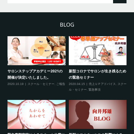
BLOG
2
サロンステップアカデミー2021の
新型コロナでサロンが生き残るため
新
開催が決定いたしました。
の緊急セミナー
場
クー
2020.10.19
スクール・セミナー
,
ご報告
2020.04.15
売上ＵＰアドバイス
,
スクー
20
ティ
ル・セミナー
,
緊急事項
項