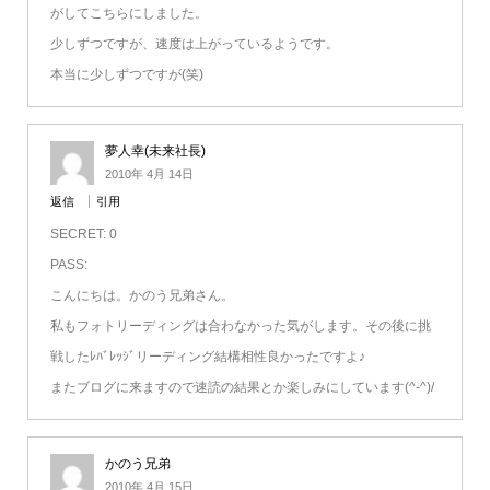
がしてこちらにしました。
少しずつですが、速度は上がっているようです。
本当に少しずつですが(笑)
夢人幸(未来社長)
2010年 4月 14日
返信
引用
SECRET: 0
PASS:
こんにちは。かのう兄弟さん。
私もフォトリーディングは合わなかった気がします。その後に挑
戦したﾚﾊﾞﾚｯｼﾞリーディング結構相性良かったですよ♪
またブログに来ますので速読の結果とか楽しみにしています(^-^)/
かのう兄弟
2010年 4月 15日