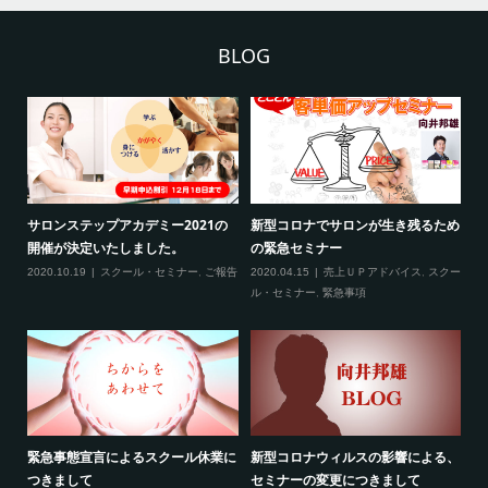
BLOG
ンが生き残るため
新型コロナ対策につきまして（ご来
3月の限定メニュー技術
場される方へ）
2020.02.20
スクール・セミ
Ｐアドバイス
,
スクー
2020.02.27
スクール・セミナー
,
緊急事
項
項
スの影響による、
最新のお知らせ２つ（2020年2月）
線維筋痛症という病気に
つきまして
2020.02.19
売上ＵＰアドバイス
,
スクー
2020.02.10
ご報告
,
雑談