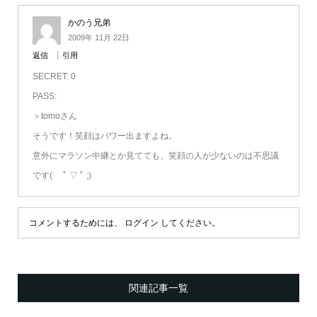
かのう兄弟
2009年 11月 22日
返信
引用
SECRET: 0
PASS:
＞tomoさん
そうです！笑顔はパワー出ますよね。
意外にマラソン中継とか見てても、笑顔の人が少ないのは不思議
です( ﾟ ▽ ﾟ ;)
コメントするためには、
ログイン
してください。
関連記事一覧