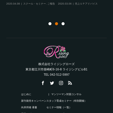
ル・セミナー
,
ご報告
,
サロンコンサルティ
Ｐアドバイス
ング
株式会社ライジングローズ
東京都立川市柴崎町6-16-8 ライジングビルB1
TEL 042-512-5997
はじめに
マンツーマン対面コンサル
新刊発売キャンペーン
スタッフ育成セミナー（特別開催）
向井邦雄 著書
セミナー情報（一覧）