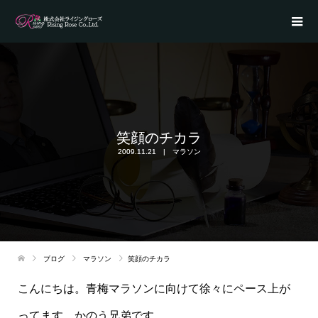
笑顔のチカラ
2009.11.21
マラソン
ブログ
マラソン
笑顔のチカラ
こんにちは。青梅マラソンに向けて徐々にペース上が
ってます
かのう兄弟です。