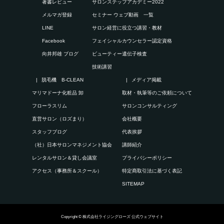
著書レビュー
サロンステップアカデミー2022
メルマガ登録
セミナー ウェブ動画 一覧
LINE
サロン経営に役立つ講習・教材
Facebook
フェイシャルカウンセラー認定資格
向井邦雄 ブログ
ビューティー遺伝子検査
技術講習
脱毛機 B-CLEAN
メディア掲載
マリマドーナ化粧品 卸
取材・執筆等のご依頼について
フローラスリム
サロンコンサルティング
直営サロン（ロズまり）
会社概要
スタッフブログ
代表挨拶
（社）日本サロンマネジメント協会
講師紹介
レンタルサロン＆貸し会議室
プライバシーポリシー
アクセス（事務所＆スクール）
特定商取引法に基づく表記
SITEMAP
Copyright © 株式会社ライジングローズ 公式ウェブサイト