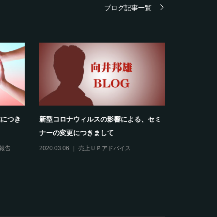
ブログ記事一覧
業につき
新型コロナウィルスの影響による、セミ
新型コロナ
ナーの変更につきまして
れる方へ）
報告
2020.03.06
売上ＵＰアドバイス
2020.02.27