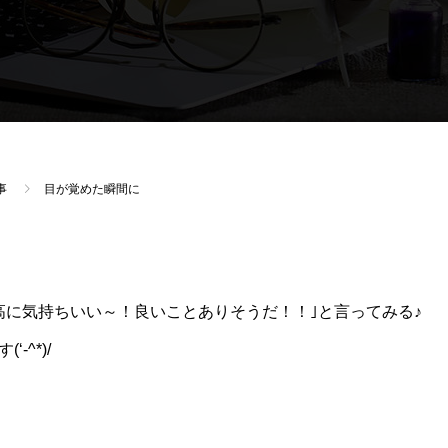
事
目が覚めた瞬間に
高に気持ちいい～！良いことありそうだ！！｣と言ってみる♪
-^*)/