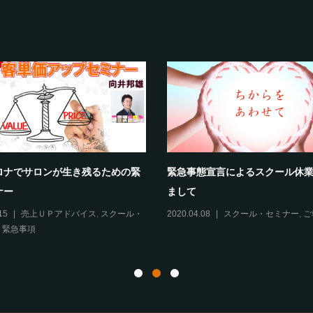
ロナでサロンが生き残るための緊
緊急事態宣言によるスクール休
ナー
まして
15
売上ＵＰアドバイス
,
スクール・
2020.04.08
スクール・セミナー
,
ご
,
緊急事項