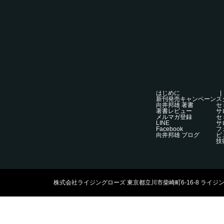
はじめに
新刊発売キャンペーン
ス
向井邦雄 著書
セ
著書レビュー
サ
メルマガ登録
セ
LINE
サ
Facebook
フ
向井邦雄 ブログ
ビ
技
株式会社ライジングローズ 東京都立川市柴崎町6-16-8 ライジングビルB