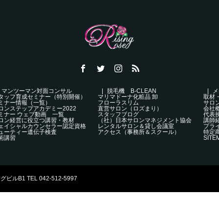
マンツーマン対面コンサル
脱毛機 B-CLEAN
メ
タッフ育成セミナー（特別開催）
マリマドーナ化粧品 卸
取材
ミナー情報（一覧）
フローラスリム
サロ
ロンステップアカデミー2022
直営サロン（ロズまり）
会社
ミナー ウェブ動画 一覧
スタッフブログ
代表
ロン経営に役立つ講習・教材
（社）日本サロンマネジメント協会
講師
ェイシャルカウンセラー認定資格
レンタルサロン＆貸し会議室
プラ
ューティー遺伝子検査
アクセス（事務所＆スクール）
特定
術講習
SITE
1 TEL 042-512-5997