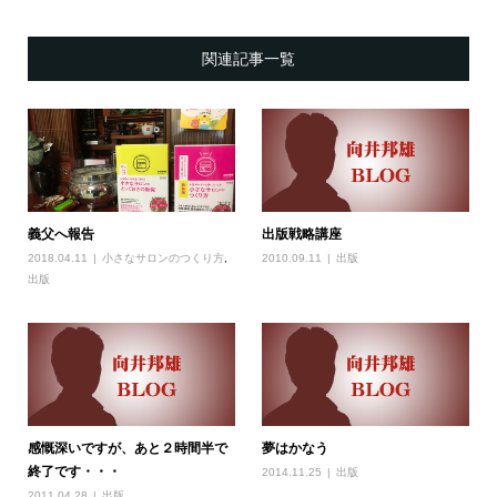
関連記事一覧
義父へ報告
出版戦略講座
2018.04.11
小さなサロンのつくり方
,
2010.09.11
出版
出版
感慨深いですが、あと２時間半で
夢はかなう
終了です・・・
2014.11.25
出版
2011.04.28
出版