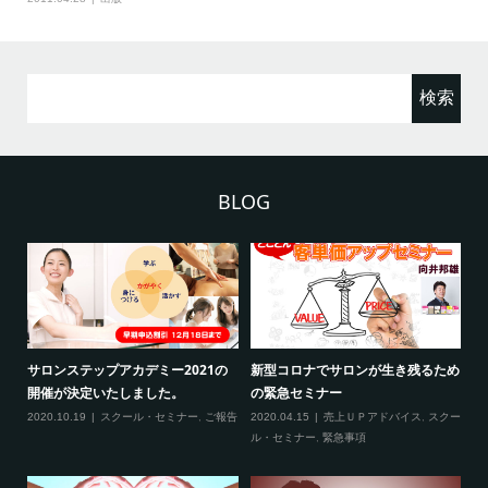
検
索:
BLOG
2
サロンステップアカデミー2021の
新型コロナでサロンが生き残るため
新
開催が決定いたしました。
の緊急セミナー
場
クー
2020.10.19
スクール・セミナー
,
ご報告
2020.04.15
売上ＵＰアドバイス
,
スクー
20
ティ
ル・セミナー
,
緊急事項
項