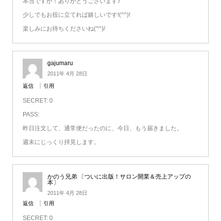
本当ですか！ありがとうございます♪
少しでもお役に立てれば嬉しいです!(^^)!
楽しみにお待ちくださいね(^^)/
gajumaru
2011年 4月 28日
返信
引用
SECRET: 0
PASS:
昨日注文して、通常便だったのに、今日、もう届きました。
週末にじっくり拝見します。
かのう兄弟 〔ついに出版！サロン開業＆売上アップの
本〕
2011年 4月 28日
返信
引用
SECRET: 0