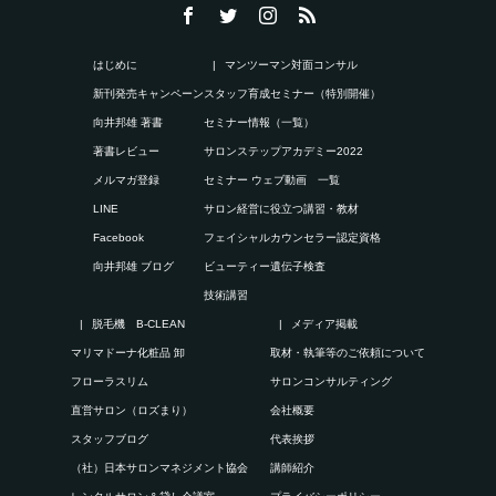
はじめに
マンツーマン対面コンサル
新刊発売キャンペーン
スタッフ育成セミナー（特別開催）
向井邦雄 著書
セミナー情報（一覧）
著書レビュー
サロンステップアカデミー2022
メルマガ登録
セミナー ウェブ動画 一覧
LINE
サロン経営に役立つ講習・教材
Facebook
フェイシャルカウンセラー認定資格
向井邦雄 ブログ
ビューティー遺伝子検査
技術講習
脱毛機 B-CLEAN
メディア掲載
マリマドーナ化粧品 卸
取材・執筆等のご依頼について
フローラスリム
サロンコンサルティング
直営サロン（ロズまり）
会社概要
スタッフブログ
代表挨拶
（社）日本サロンマネジメント協会
講師紹介