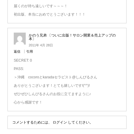
届くのが待ち遠しいです～～～！
初出版、本当におめでとうございます！！！
かのう兄弟 〔ついに出版！サロン開業＆売上アップの
本〕
2011年 4月 28日
返信
引用
SECRET: 0
PASS:
＞沖縄 cocoroとkaradaセラピスト@しんぴるさん
ありがとうございます！とても嬉しいです!(^^)!
ぜひぜひしんぴるさんのお役に立てますように♪
心から感謝です！
コメントするためには、
ログイン
してください。