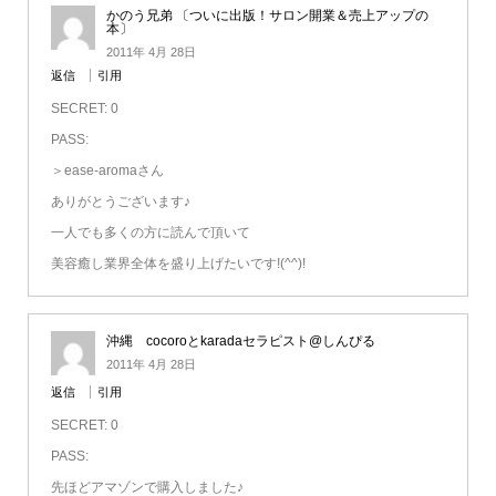
かのう兄弟 〔ついに出版！サロン開業＆売上アップの
本〕
2011年 4月 28日
返信
引用
SECRET: 0
PASS:
＞ease-aromaさん
ありがとうございます♪
一人でも多くの方に読んで頂いて
美容癒し業界全体を盛り上げたいです!(^^)!
沖縄 cocoroとkaradaセラピスト@しんぴる
2011年 4月 28日
返信
引用
SECRET: 0
PASS:
先ほどアマゾンで購入しました♪