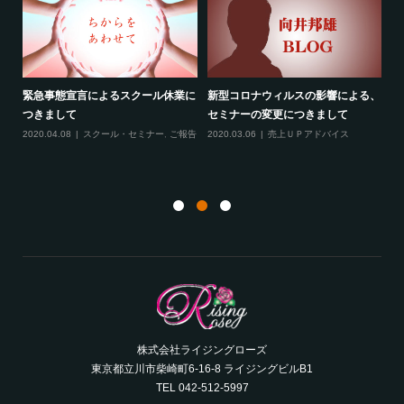
緊急事態宣言によるスクール休業に
新型コロナウィルスの影響による、
最
す！
つきまして
セミナーの変更につきまして
20
ル
2020.04.08
スクール・セミナー
,
ご報告
2020.03.06
売上ＵＰアドバイス
ン
株式会社ライジングローズ
東京都立川市柴崎町6-16-8 ライジングビルB1
TEL 042-512-5997