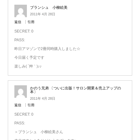
ブランシュ 小柳絵美
2011年 4月 28日
返信
引用
SECRET: 0
PASS:
昨日アマゾンで2冊同時購入しました☆
今日届く予定です
楽しみ( ´艸｀)♪♪
かのう兄弟 〔ついに出版！サロン開業＆売上アップの
本〕
2011年 4月 28日
返信
引用
SECRET: 0
PASS:
＞ブランシュ 小柳絵美さん