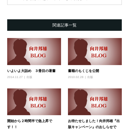
関連記事一覧
いよいよ大詰め ３冊目の著書
書籍のもくじを公開
2014.11.27
出版
2010.02.28
出版
開始から２時間半で急上昇で
お待たせしました！向井邦雄『出
す！！
版キャンペーン』のおしらせで