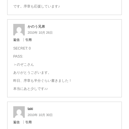
です。序章も応援しています♪
かのう兄弟
2010年 10月 26日
返信
引用
SECRET: 0
PASS:
＞のぞこさん
ありがとうございます。
昨日、序章も半分ぐらい書きました！
本当にあと少しです♪♪
taki
2010年 10月 30日
返信
引用