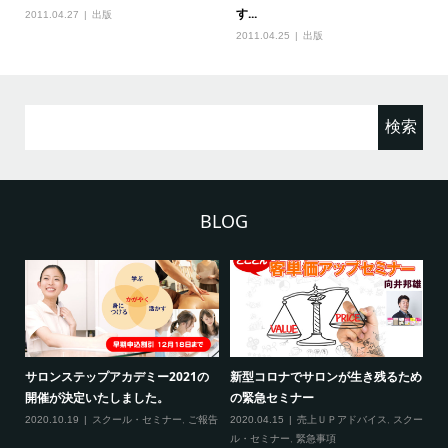
す...
2011.04.27
出版
2011.04.25
出版
検
索:
BLOG
2
サロンステップアカデミー2021の
新型コロナでサロンが生き残るため
新
開催が決定いたしました。
の緊急セミナー
場
クー
2020.10.19
スクール・セミナー
,
ご報告
2020.04.15
売上ＵＰアドバイス
,
スクー
20
ティ
ル・セミナー
,
緊急事項
項