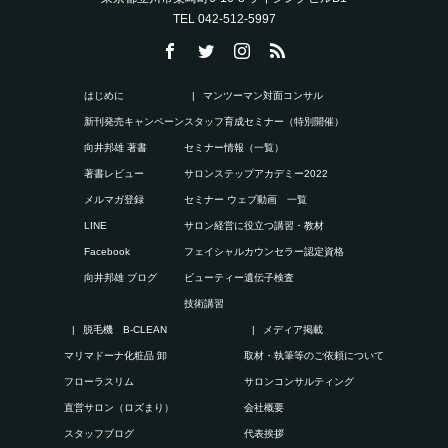
TEL 042-512-5997
はじめに
マンツーマン対面コンサル
新刊発売キャンペーン
スタッフ育成セミナー（特別開催）
向井邦雄 著書
セミナー情報（一覧）
著書レビュー
サロンステップアカデミー2022
メルマガ登録
セミナー ウェブ動画 一覧
LINE
サロン経営に役立つ講習・教材
Facebook
フェイシャルカウンセラー認定資格
向井邦雄 ブログ
ビューティー遺伝子検査
技術講習
脱毛機 B-CLEAN
メディア掲載
マリマドーナ化粧品 卸
取材・執筆等のご依頼について
フローラスリム
サロンコンサルティング
直営サロン（ロズまり）
会社概要
スタッフブログ
代表挨拶