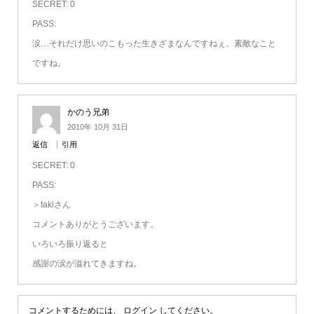
SECRET: 0
PASS:
涙…それだけ思いのこもった生きざまなんですねぇ。素敵なこと
ですね。
かのう兄弟
2010年 10月 31日
返信
引用
SECRET: 0
PASS:
＞takiさん
コメントありがとうございます。
いろいろ振り返ると
感謝の涙が溢れてきますね。
コメントするためには、
ログイン
してください。