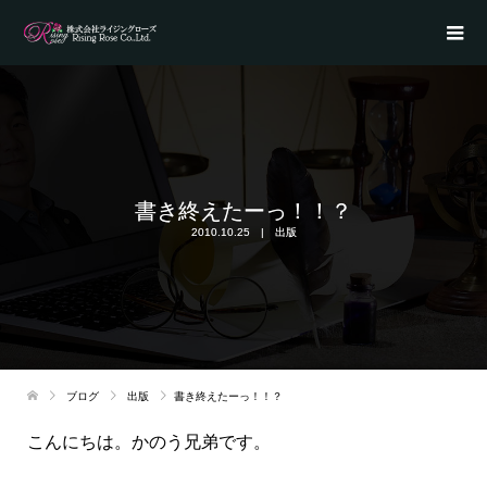
書き終えたーっ！！？
2010.10.25
出版
ブログ
出版
書き終えたーっ！！？
こんにちは。かのう兄弟です。