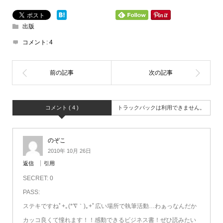
出版
コメント:
4
コメント ( 4 )
トラックバックは利用できません。
のぞこ
2010年 10月 26日
返信
引用
SECRET: 0
PASS:
ステキですねﾟ+｡(*′∇｀)｡+ﾟ広い場所で執筆活動…わぁっなんだか
カッコ良くて憧れます！！感動できるビジネス書！ぜひ読みたい