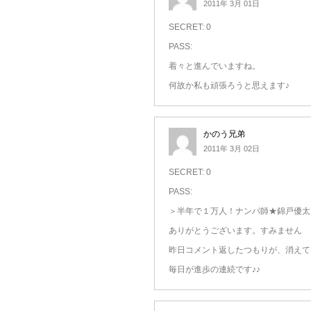
2011年 3月 01日
SECRET: 0
PASS:
着々と進んでいますね。
何故か私も頑張ろうと思えます♪
かのう兄弟
2011年 3月 02日
SECRET: 0
PASS:
＞半年で１万人！ナンパ師★錦戸優太
ありがとうございます。すみません
昨日コメント返したつもりが、消えていま
毎日が進歩の連続です♪♪