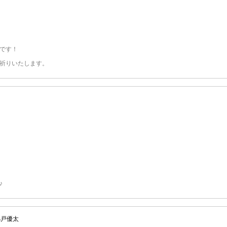
です！
祈りいたします。
♪
錦戸優太