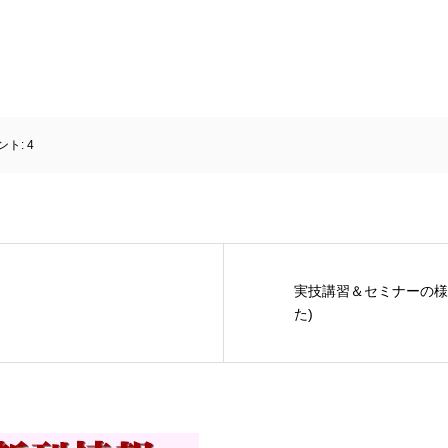
ント:
4
実技講習＆セミナーの様
た)