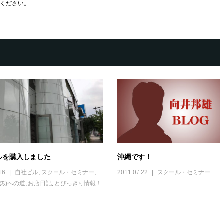
ください。
ルを購入しました
沖縄です！
16
自社ビル
,
スクール・セミナー
,
2011.07.22
スクール・セミナー
成功への道
,
お店日記
,
とびっきり情報！