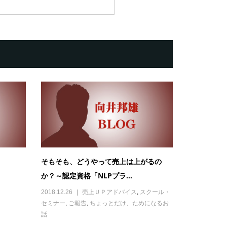
そもそも、どうやって売上は上がるの
か？～認定資格「NLPプラ...
2018.12.26
売上ＵＰアドバイス
,
スクール・
セミナー
,
ご報告
,
ちょっとだけ、ためになるお
話