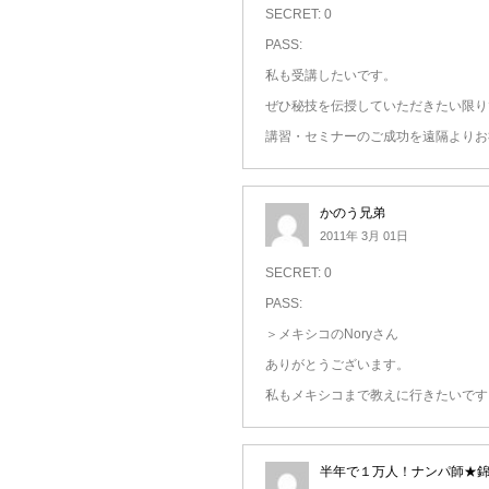
SECRET: 0
PASS:
私も受講したいです。
ぜひ秘技を伝授していただきたい限り
講習・セミナーのご成功を遠隔よりお
かのう兄弟
2011年 3月 01日
SECRET: 0
PASS:
＞メキシコのNoryさん
ありがとうございます。
私もメキシコまで教えに行きたいです
半年で１万人！ナンパ師★