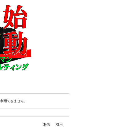
は利用できません。
返信
引用