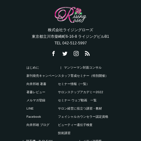
株式会社ライジングローズ
東京都立川市柴崎町6-16-8 ライジングビルB1
TEL 042-512-5997
はじめに
マンツーマン対面コンサル
新刊発売キャンペーン
スタッフ育成セミナー（特別開催）
向井邦雄 著書
セミナー情報（一覧）
著書レビュー
サロンステップアカデミー2022
メルマガ登録
セミナー ウェブ動画 一覧
LINE
サロン経営に役立つ講習・教材
Facebook
フェイシャルカウンセラー認定資格
向井邦雄 ブログ
ビューティー遺伝子検査
技術講習