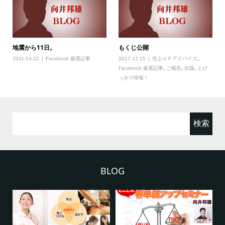
地震から11日。
もくじ公開
2011.03.22
Facebook 厳選記事
2017.12.15
売上ＵＰアドバイス
,
Facebook 厳選記事
,
ご報告
,
出版
,
とび
っきり情報！
検
索:
BLOG