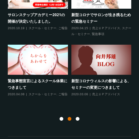
2
サロンステップアカデミー2021の
新型コロナでサロンが生き残るため
新
開催が決定いたしました。
の緊急セミナー
場
クー
2020.10.19
スクール・セミナー
,
ご報告
2020.04.15
売上ＵＰアドバイス
,
スクー
20
ティ
ル・セミナー
,
緊急事項
項
緊急事態宣言によるスクール休業に
新型コロナウィルスの影響による、
最
す！
つきまして
セミナーの変更につきまして
20
ル
2020.04.08
スクール・セミナー
,
ご報告
2020.03.06
売上ＵＰアドバイス
ン