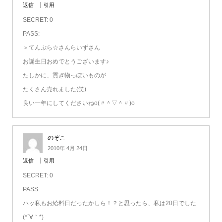
返信
引用
SECRET: 0
PASS:
＞てんぷら☆さんらいずさん
お誕生日おめでとうございます♪
たしかに、貢ぎ物っぽいものが
たくさん売れました(笑)
良い一年にしてくださいねo(〃＾▽＾〃)o
のぞこ
2010年 4月 24日
返信
引用
SECRET: 0
PASS:
ハッ私もお給料日だったかしら！？と思ったら、私は20日でした
(*´∀｀*)