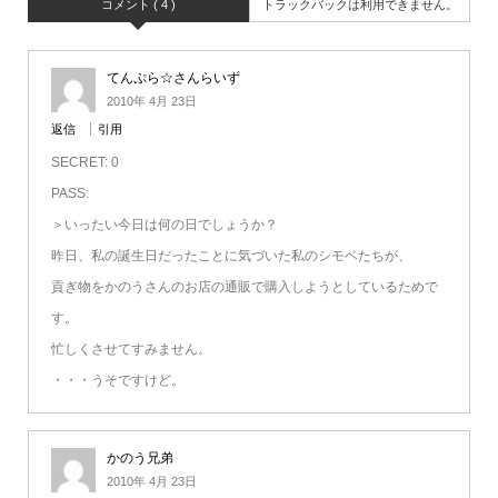
コメント ( 4 )
トラックバックは利用できません。
てんぷら☆さんらいず
2010年 4月 23日
返信
引用
SECRET: 0
PASS:
＞いったい今日は何の日でしょうか？
昨日、私の誕生日だったことに気づいた私のシモベたちが、
貢ぎ物をかのうさんのお店の通販で購入しようとしているためで
す。
忙しくさせてすみません。
・・・うそですけど。
かのう兄弟
2010年 4月 23日