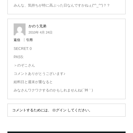
みんな、気持ちが特に高ぶった日なんですかねぇ(*^_^*)？？
かのう兄弟
2010年 4月 24日
返信
引用
SECRET: 0
PASS:
＞のぞこさん
コメントありがとうございます♪
給料日と週末が重なると
みなさんワクワクするのかもしれませんね( ´艸｀)
コメントするためには、
ログイン
してください。