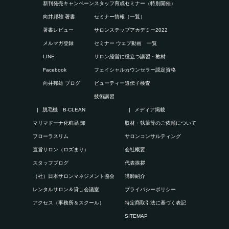
新刊発売キャンペーン
スタッフ育成セミナー（特別開催）
向井邦雄 著書
セミナー情報（一覧）
著書レビュー
サロンステップアカデミー2022
メルマガ登録
セミナー ウェブ動画 一覧
LINE
サロン経営に役立つ講習・教材
Facebook
フェイシャルカウンセラー認定資格
向井邦雄 ブログ
ビューティー遺伝子検査
技術講習
脱毛機 B-CLEAN
メディア掲載
マリマドーナ化粧品 卸
取材・執筆等のご依頼について
フローラスリム
サロンコンサルティング
直営サロン（ロズまり）
会社概要
スタッフブログ
代表挨拶
（社）日本サロンマネジメント協会
講師紹介
レンタルサロン＆貸し会議室
プライバシーポリシー
アクセス（事務所＆スクール）
特定商取引法に基づく表記
SITEMAP