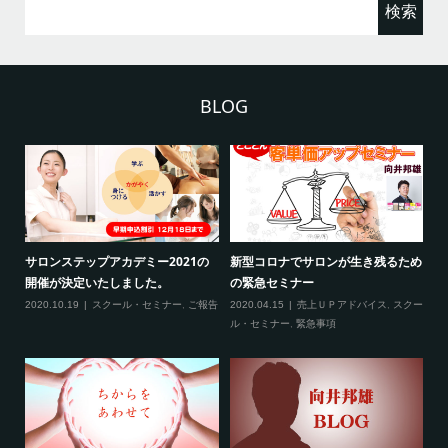
索:
BLOG
2
サロンステップアカデミー2021の
新型コロナでサロンが生き残るため
新
開催が決定いたしました。
の緊急セミナー
場
クー
2020.10.19
スクール・セミナー
,
ご報告
2020.04.15
売上ＵＰアドバイス
,
スクー
20
ティ
ル・セミナー
,
緊急事項
項