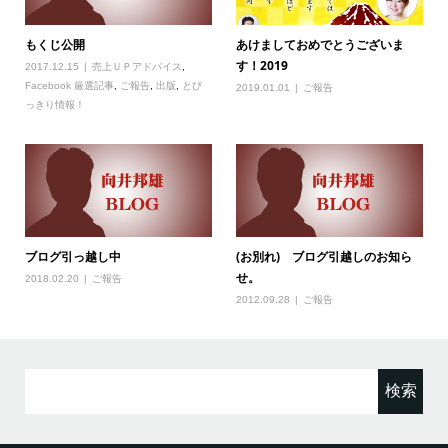
もくじ公開
あけましておめでとうございま
す！2019
2017.12.15
売上ＵＰアドバイス
,
Facebook 厳選記事
,
ご報告
,
出版
,
とび
2019.01.01
ご報告
っきり情報！
ブログ引っ越し中
(お別れ) ブログ引越しのお知ら
せ。
2018.02.20
ご報告
2012.09.28
ご報告
検
索: