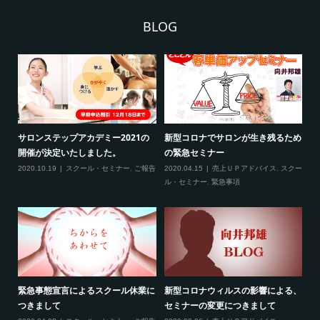
BLOG
ため
新型コロナ対策につきまして（ご来
3月の限定メニュー技術講習の内容
熊
場される方へ）
に
2020.02.20
スクール・セミナー
クー
2020.02.27
スクール・セミナー
,
緊急事
20
項
る、
最新のお知らせ２つ（2020年2月）
線維筋痛症という病気について
フ
2020.02.19
売上ＵＰアドバイス
,
スクー
2020.02.10
ご報告
,
雑談
成
ル・セミナー
,
ご報告
,
サロンコンサルティ