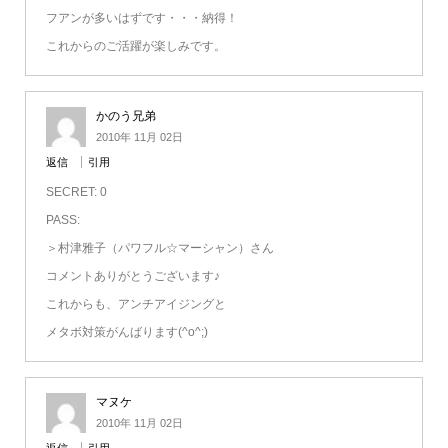
フアンが多いはずです・・・納得！
これからのご活躍が楽しみです。
かのう兄弟
2010年 11月 02日
返信
引用
SECRET: 0
PASS:
＞村津雅子（パワフル☆マーシャン）さん
コメントありがとうございます♪
これからも、アンチアイジングと
メタボ対策がんばります(^o^;)
マヌケ
2010年 11月 02日
返信
引用