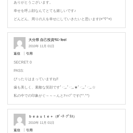
ありがとうございます。
幸せを呼ぶ顔なんてとても嬉しいです♪
どんどん、周りの人を幸せにしていきたいと思います(≡^∇^≡)
大分県 自己投資ｻﾛﾝ feel
2010年 11月 01日
返信
引用
SECRET: 0
PASS:
ぴったりはまっていますね!!
歯も美しく、素敵な笑顔ですﾟ･:,｡ﾟ･:,｡★ﾟ･:,｡ﾟ･:,｡☆
私の中での印象がぐ～～～んとｱｯｯﾌﾟです(*^.^*)
ｂｅａｕｔｅ＋（ﾎﾞｰﾃ･ﾌﾟﾗｽ）
2010年 11月 01日
返信
引用