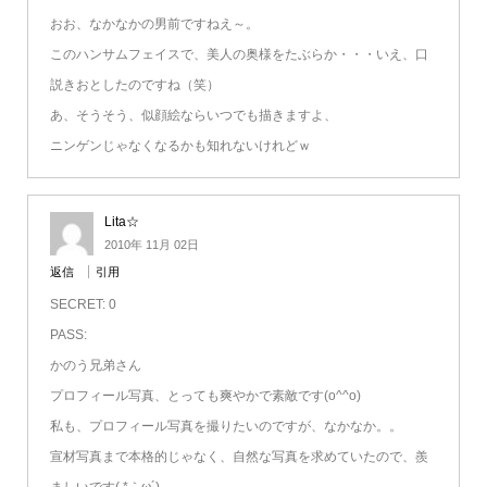
おお、なかなかの男前ですねえ～。
このハンサムフェイスで、美人の奥様をたぶらか・・・いえ、口
説きおとしたのですね（笑）
あ、そうそう、似顔絵ならいつでも描きますよ、
ニンゲンじゃなくなるかも知れないけれどｗ
Lita☆
2010年 11月 02日
返信
引用
SECRET: 0
PASS:
かのう兄弟さん
プロフィール写真、とっても爽やかで素敵です(o^^o)
私も、プロフィール写真を撮りたいのですが、なかなか。。
宣材写真まで本格的じゃなく、自然な写真を求めていたので、羨
ましいです( *｀ω´)