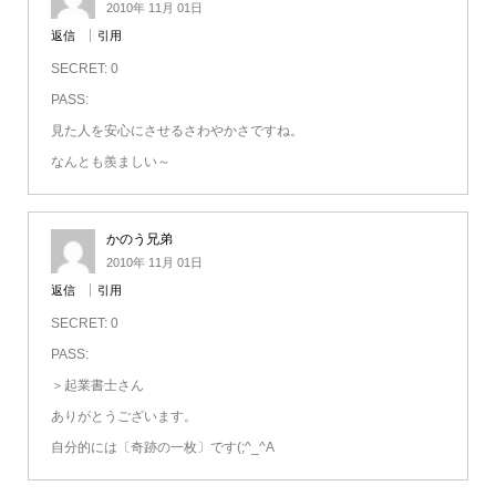
2010年 11月 01日
返信
引用
SECRET: 0
PASS:
見た人を安心にさせるさわやかさですね。
なんとも羨ましい～
かのう兄弟
2010年 11月 01日
返信
引用
SECRET: 0
PASS:
＞起業書士さん
ありがとうございます。
自分的には〔奇跡の一枚〕です(;^_^A