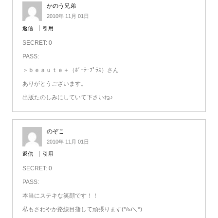
かのう兄弟
2010年 11月 01日
返信
引用
SECRET: 0
PASS:
＞ｂｅａｕｔｅ＋（ﾎﾞｰﾃ･ﾌﾟﾗｽ）さん
ありがとうございます。
出版たのしみにしていて下さいね♪
のぞこ
2010年 11月 01日
返信
引用
SECRET: 0
PASS:
本当にステキな笑顔です！！
私もさわやか路線目指して頑張ります(*/ω＼*)