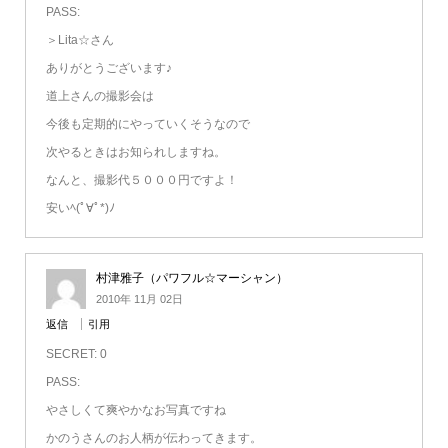
PASS:
＞Lita☆さん
ありがとうございます♪
道上さんの撮影会は
今後も定期的にやっていくそうなので
次やるときはお知られしますね。
なんと、撮影代５０００円ですよ！
安いﾍ(ﾟ∀ﾟ*)ﾉ
村津雅子（パワフル☆マーシャン）
2010年 11月 02日
返信
引用
SECRET: 0
PASS:
やさしくて爽やかなお写真ですね
かのうさんのお人柄が伝わってきます。