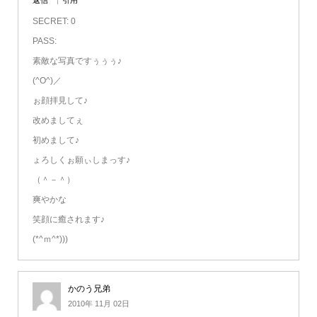
SECRET: 0
PASS:
素敵な写真ですぅぅぅ♪
(^O^)／
ぉ顔拝見して♪
改めましてぇ
初めまして♪
ょろしくぉ願ぃしまっす♪
（＾－＾）
爽やかな
笑顔に癒されます♪
(*^ｍ^*)))
かのう兄弟
2010年 11月 02日