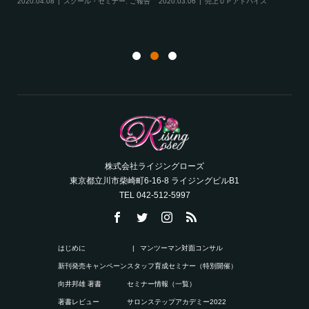
ング
20
ト
株式会社ライジングローズ
東京都立川市柴崎町6-16-8 ライジングビルB1
TEL 042-512-5997
はじめに
マンツーマン対面コンサル
新刊発売キャンペーン
スタッフ育成セミナー（特別開催）
向井邦雄 著書
セミナー情報（一覧）
著書レビュー
サロンステップアカデミー2022