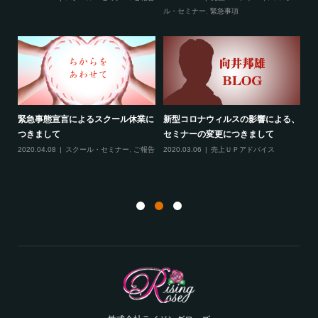
ティ
ル・セミナー
,
緊急事項
項
緊急事態宣言によるスクール休業に
新型コロナウィルスの影響による、
最
す！
つきまして
セミナーの変更につきまして
20
ル
2020.04.08
スクール・セミナー
,
ご報告
2020.03.06
売上ＵＰアドバイス
ン