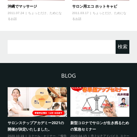
沖縄でマッサージ
サロン用エコ ホットキャビ
2011.07.24
ちょっとだけ、ためにな
2011.03.17
ちょっとだけ、ためにな
るお話
るお話
検
索:
BLOG
2
サロンステップアカデミー2021の
新型コロナでサロンが生き残るため
新
開催が決定いたしました。
の緊急セミナー
場
クー
2020.10.19
スクール・セミナー
,
ご報告
2020.04.15
売上ＵＰアドバイス
,
スクー
20