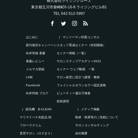
株式会社ライジングローズ
東京都立川市柴崎町6-16-8 ライジングビルB1
TEL 042-512-5997
はじめに
マンツーマン対面コンサル
新刊発売キャンペーン
スタッフ育成セミナー（特別開催）
向井邦雄 著書
セミナー情報（一覧）
著書レビュー
サロンステップアカデミー2022
メルマガ登録
セミナー ウェブ動画 一覧
LINE
サロン経営に役立つ講習・教材
Facebook
フェイシャルカウンセラー認定資格
向井邦雄 ブログ
ビューティー遺伝子検査
技術講習
脱毛機 B-CLEAN
メディア掲載
マリマドーナ化粧品 卸
取材・執筆等のご依頼について
フローラスリム
サロンコンサルティング
直営サロン（ロズまり）
会社概要