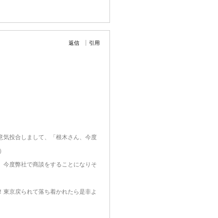
返信
引用
意気投合しまして、「根木さん、今度
）
、今度弊社で商談をすることになりそ
！東京戻られて落ち着かれたら是非よ