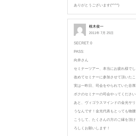
ありがとうございます(*^^*)
根木俊一
2011年 7月 25日
SECRET: 0
PASS:
向井さん
セミナーツアー、本当にお疲れ様でし
改めてセミナーに参加させて頂いたこ
実は一昨日、司会をやられていた谷厚
ボクのセミナーの司会やってください
あと、ヴィゴラスマインドの金光サリ
うなんです！金光代表もとっても物腰
こうして、たくさんの方のご縁を頂け
ろしくお願いします！