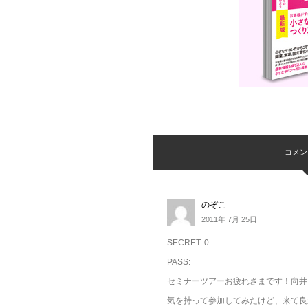
コメント 
のぞこ
2011年 7月 25日
SECRET: 0
PASS:
セミナーツアーお疲れさまです！向井
気を持って参加してみたけど、来て良