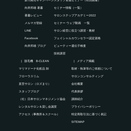
新刊発売キャンペーン
スタッフ育成セミナー（特別開催）
向井邦雄 著書
セミナー情報（一覧）
著書レビュー
サロンステップアカデミー2022
メルマガ登録
セミナー ウェブ動画 一覧
LINE
サロン経営に役立つ講習・教材
Facebook
フェイシャルカウンセラー認定資格
向井邦雄 ブログ
ビューティー遺伝子検査
技術講習
脱毛機 B-CLEAN
メディア掲載
マリマドーナ化粧品 卸
取材・執筆等のご依頼について
フローラスリム
サロンコンサルティング
直営サロン（ロズまり）
会社概要
スタッフブログ
代表挨拶
（社）日本サロンマネジメント協会
講師紹介
レンタルサロン＆貸し会議室
プライバシーポリシー
アクセス（事務所＆スクール）
特定商取引法に基づく表記
SITEMAP