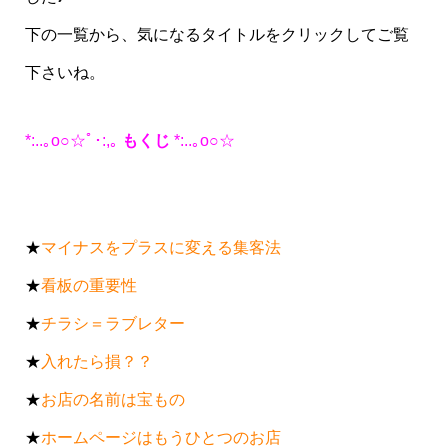
下の一覧から、気になるタイトルをクリックしてご覧
下さいね。
*:..｡o○☆ﾟ･:,｡
もくじ
*:..｡o○☆
★
マイナスをプラスに変える集客法
★
看板の重要性
★
チラシ＝ラブレター
★
入れたら損？？
★
お店の名前は宝もの
★
ホームページはもうひとつのお店