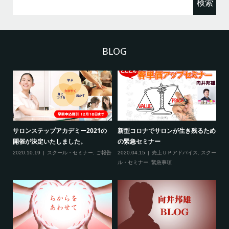
索:
BLOG
2
サロンステップアカデミー2021の
新型コロナでサロンが生き残るため
新
開催が決定いたしました。
の緊急セミナー
場
クー
2020.10.19
スクール・セミナー
,
ご報告
2020.04.15
売上ＵＰアドバイス
,
スクー
20
ティ
ル・セミナー
,
緊急事項
項