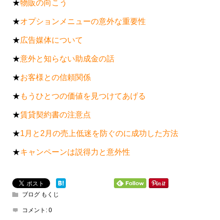
★
物販の向こう
★
オプションメニューの意外な重要性
★
広告媒体について
★
意外と知らない助成金の話
★
お客様との信頼関係
★
もうひとつの価値を見つけてあげる
★
賃貸契約書の注意点
★
1月と2月の売上低迷を防ぐのに成功した方法
★
キャンペーンは説得力と意外性
ブログ もくじ
コメント:
0