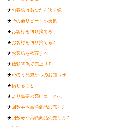
★
お客様はあなたを映す鏡
★
その他リピート小技集
★
お客様を切り捨てる
★
お客様を切り捨てる2
★
お客様を教育する
★
信頼関係で売上ＵＰ
★
かのう兄弟からのお知らせ
★
信じること
★
より需要の高いコースへ
★
回数券や高額商品の売り方
★
回数券や高額商品の売り方２