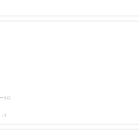
ートに
；)