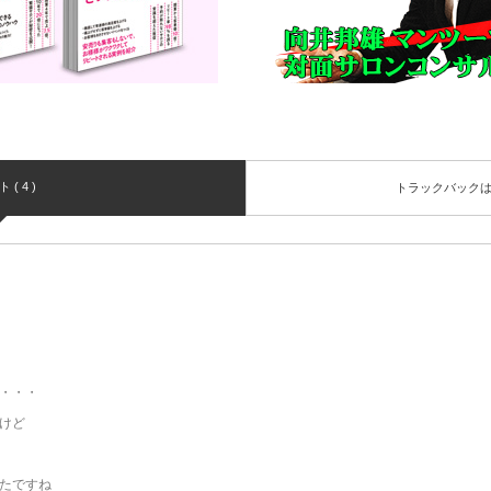
( 4 )
トラックバック
・・・
けど
たですね