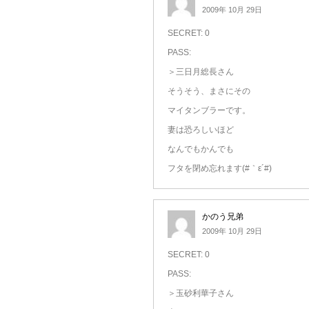
2009年 10月 29日
SECRET: 0
PASS:
＞三日月総長さん
そうそう、まさにその
マイタンブラーです。
妻は恐ろしいほど
なんでもかんでも
フタを閉め忘れます(#｀ε´#)
かのう兄弟
2009年 10月 29日
SECRET: 0
PASS:
＞玉砂利華子さん