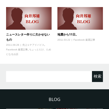
ニュースレター作りに欠かせない
地震から11日。
もの
2011.03.22
Facebook 厳選記事
2011.09.26
売上ＵＰアドバイス
,
Facebook 厳選記事
,
ちょっとだけ、ため
になるお話
検
索:
BLOG