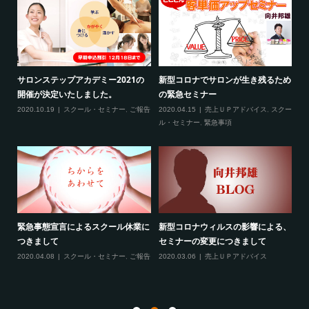
2
サロンステップアカデミー2021の
新型コロナでサロンが生き残るため
新
開催が決定いたしました。
の緊急セミナー
場
クー
2020.10.19
スクール・セミナー
,
ご報告
2020.04.15
売上ＵＰアドバイス
,
スクー
20
ティ
ル・セミナー
,
緊急事項
項
緊急事態宣言によるスクール休業に
新型コロナウィルスの影響による、
最
す！
つきまして
セミナーの変更につきまして
20
ル
2020.04.08
スクール・セミナー
,
ご報告
2020.03.06
売上ＵＰアドバイス
ン