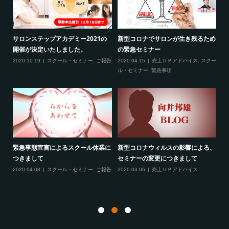
2
サロンステップアカデミー2021の
新型コロナでサロンが生き残るため
新
開催が決定いたしました。
の緊急セミナー
場
クー
2020.10.19
スクール・セミナー
,
ご報告
2020.04.15
売上ＵＰアドバイス
,
スクー
20
ティ
ル・セミナー
,
緊急事項
項
緊急事態宣言によるスクール休業に
新型コロナウィルスの影響による、
最
す！
つきまして
セミナーの変更につきまして
20
ル
2020.04.08
スクール・セミナー
,
ご報告
2020.03.06
売上ＵＰアドバイス
ン