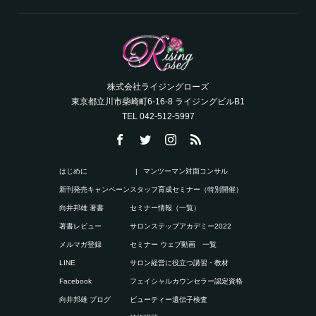
株式会社ライジングローズ
東京都立川市柴崎町6-16-8 ライジングビルB1
TEL 042-512-5997
はじめに
マンツーマン対面コンサル
新刊発売キャンペーン
スタッフ育成セミナー（特別開催）
向井邦雄 著書
セミナー情報（一覧）
著書レビュー
サロンステップアカデミー2022
メルマガ登録
セミナー ウェブ動画 一覧
LINE
サロン経営に役立つ講習・教材
Facebook
フェイシャルカウンセラー認定資格
向井邦雄 ブログ
ビューティー遺伝子検査