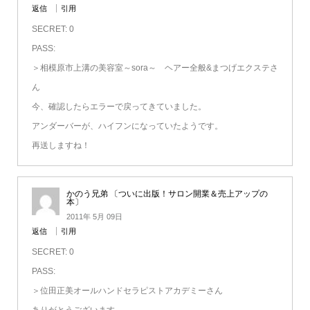
返信
引用
SECRET: 0
PASS:
＞相模原市上溝の美容室～sora～ ヘアー全般&まつげエクステさ
ん
今、確認したらエラーで戻ってきていました。
アンダーバーが、ハイフンになっていたようです。
再送しますね！
かのう兄弟 〔ついに出版！サロン開業＆売上アップの
本〕
2011年 5月 09日
返信
引用
SECRET: 0
PASS:
＞位田正美オールハンドセラピストアカデミーさん
ありがとうございます。