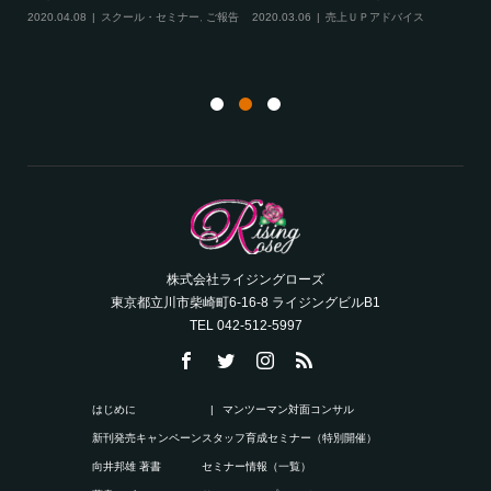
成
ル・セミナー
,
ご報告
,
サロンコンサルティ
ング
20
ト
株式会社ライジングローズ
東京都立川市柴崎町6-16-8 ライジングビルB1
TEL 042-512-5997
はじめに
マンツーマン対面コンサル
新刊発売キャンペーン
スタッフ育成セミナー（特別開催）
向井邦雄 著書
セミナー情報（一覧）