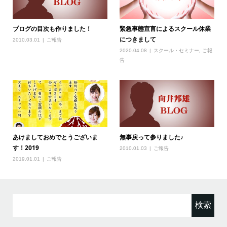
ブログの目次も作りました！
緊急事態宣言によるスクール休業
につきまして
2010.03.01
ご報告
2020.04.08
スクール・セミナー
,
ご報
告
あけましておめでとうございま
無事戻って参りました♪
す！2019
2010.01.03
ご報告
2019.01.01
ご報告
検
索: