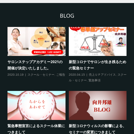
BLOG
ため
新型コロナ対策につきまして（ご来
3月の限定メニュー技術講習の内容
熊
場される方へ）
に
2020.02.20
スクール・セミナー
クー
2020.02.27
スクール・セミナー
,
緊急事
20
項
る、
最新のお知らせ２つ（2020年2月）
線維筋痛症という病気について
フ
2020.02.19
売上ＵＰアドバイス
,
スクー
2020.02.10
ご報告
,
雑談