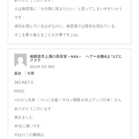
人は無意識に「その場に留まりたい」と思ってしまいやすいそう
です・
成功を望んでいるはずなのに、無意識では変化を恐れている。
そこを乗り越えることが大事ですよね。
相模原市上溝の美容室～sora～ ヘアー全般&まつげエ
クステ
2011年 5月 09日
返信
引用
SECRET: 0
PASS:
>かのう兄弟 〔ついに出版！サロン開業＆売上アップの本〕さん
ありがとうございます
届きました
本当に凄いです
やはりこの書籍は