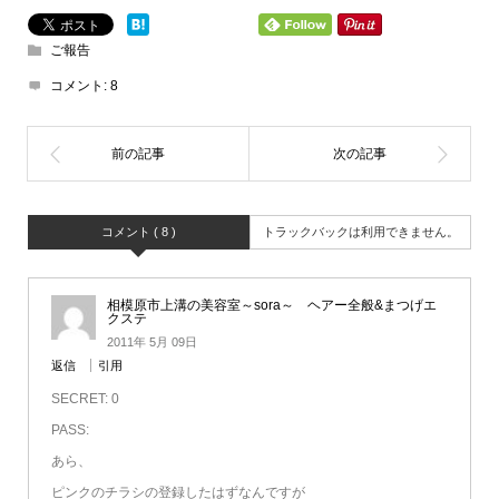
ご報告
コメント:
8
コメント ( 8 )
トラックバックは利用できません。
相模原市上溝の美容室～sora～ ヘアー全般&まつげエ
クステ
2011年 5月 09日
返信
引用
SECRET: 0
PASS:
あら、
ピンクのチラシの登録したはずなんですが