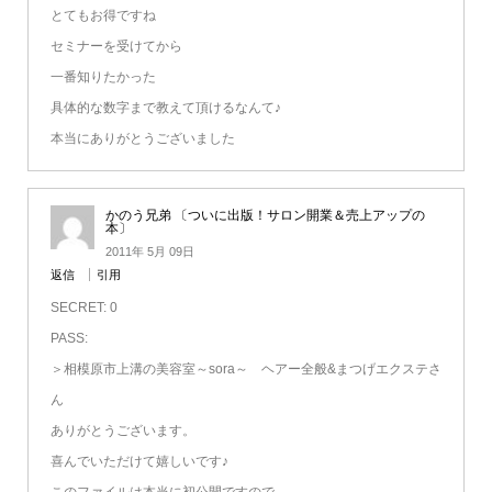
とてもお得ですね
セミナーを受けてから
一番知りたかった
具体的な数字まで教えて頂けるなんて♪
本当にありがとうございました
かのう兄弟 〔ついに出版！サロン開業＆売上アップの
本〕
2011年 5月 09日
返信
引用
SECRET: 0
PASS:
＞相模原市上溝の美容室～sora～ ヘアー全般&まつげエクステさ
ん
ありがとうございます。
喜んでいただけて嬉しいです♪
このファイルは本当に初公開ですので