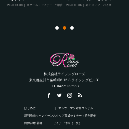
ル
2020.04.08
スクール・セミナー
,
ご報告
2020.03.06
売上ＵＰアドバイス
ン
株式会社ライジングローズ
東京都立川市柴崎町6-16-8 ライジングビルB1
TEL 042-512-5997
はじめに
マンツーマン対面コンサル
新刊発売キャンペーン
スタッフ育成セミナー（特別開催）
向井邦雄 著書
セミナー情報（一覧）