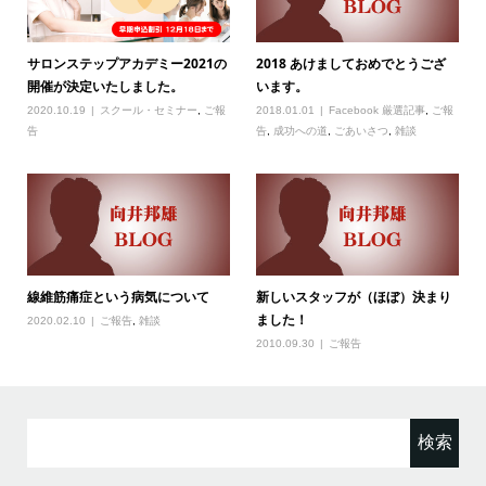
サロンステップアカデミー2021の
2018 あけましておめでとうござ
開催が決定いたしました。
います。
2020.10.19
スクール・セミナー
,
ご報
2018.01.01
Facebook 厳選記事
,
ご報
告
告
,
成功への道
,
ごあいさつ
,
雑談
線維筋痛症という病気について
新しいスタッフが（ほぼ）決まり
ました！
2020.02.10
ご報告
,
雑談
2010.09.30
ご報告
検
索: