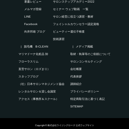
著書レビュー
サロンステップアカデミー2022
メルマガ登録
セミナー ウェブ動画 一覧
LINE
サロン経営に役立つ講習・教材
Facebook
フェイシャルカウンセラー認定資格
向井邦雄 ブログ
ビューティー遺伝子検査
技術講習
脱毛機 B-CLEAN
メディア掲載
マリマドーナ化粧品 卸
取材・執筆等のご依頼について
フローラスリム
サロンコンサルティング
直営サロン（ロズまり）
会社概要
スタッフブログ
代表挨拶
（社）日本サロンマネジメント協会
講師紹介
レンタルサロン＆貸し会議室
プライバシーポリシー
アクセス（事務所＆スクール）
特定商取引法に基づく表記
SITEMAP
Copyright © 株式会社ライジングローズ 公式ウェブサイト