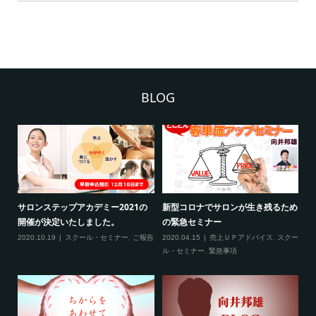
BLOG
ため
新型コロナ対策につきまして（ご来
3月の限定メニュー技術講習の内容
熊
場される方へ）
に
2020.02.20
スクール・セミナー
クー
2020.02.27
スクール・セミナー
,
緊急事
20
項