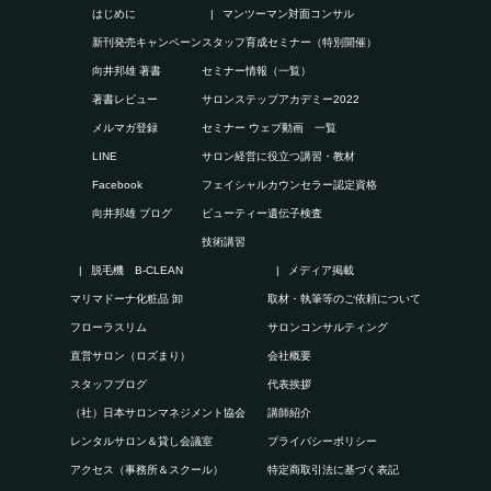
はじめに
マンツーマン対面コンサル
新刊発売キャンペーン
スタッフ育成セミナー（特別開催）
向井邦雄 著書
セミナー情報（一覧）
著書レビュー
サロンステップアカデミー2022
メルマガ登録
セミナー ウェブ動画 一覧
LINE
サロン経営に役立つ講習・教材
Facebook
フェイシャルカウンセラー認定資格
向井邦雄 ブログ
ビューティー遺伝子検査
技術講習
脱毛機 B-CLEAN
メディア掲載
マリマドーナ化粧品 卸
取材・執筆等のご依頼について
フローラスリム
サロンコンサルティング
直営サロン（ロズまり）
会社概要
スタッフブログ
代表挨拶
（社）日本サロンマネジメント協会
講師紹介
レンタルサロン＆貸し会議室
プライバシーポリシー
アクセス（事務所＆スクール）
特定商取引法に基づく表記