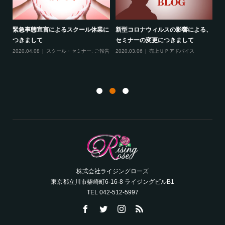
る、
最新のお知らせ２つ（2020年2月）
線維筋痛症という病気について
フ
2020.02.19
売上ＵＰアドバイス
,
スクー
2020.02.10
ご報告
,
雑談
成
ル・セミナー
,
ご報告
,
サロンコンサルティ
ング
20
ト
株式会社ライジングローズ
東京都立川市柴崎町6-16-8 ライジングビルB1
TEL 042-512-5997