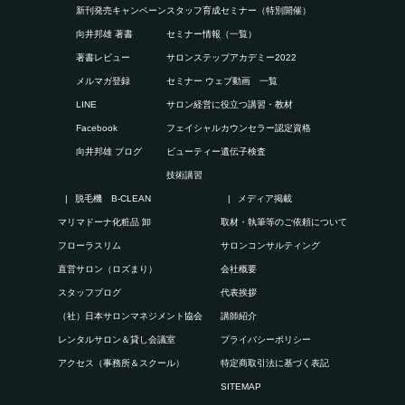
新刊発売キャンペーン
スタッフ育成セミナー（特別開催）
向井邦雄 著書
セミナー情報（一覧）
著書レビュー
サロンステップアカデミー2022
メルマガ登録
セミナー ウェブ動画 一覧
LINE
サロン経営に役立つ講習・教材
Facebook
フェイシャルカウンセラー認定資格
向井邦雄 ブログ
ビューティー遺伝子検査
技術講習
脱毛機 B-CLEAN
メディア掲載
マリマドーナ化粧品 卸
取材・執筆等のご依頼について
フローラスリム
サロンコンサルティング
直営サロン（ロズまり）
会社概要
スタッフブログ
代表挨拶
（社）日本サロンマネジメント協会
講師紹介
レンタルサロン＆貸し会議室
プライバシーポリシー
アクセス（事務所＆スクール）
特定商取引法に基づく表記
SITEMAP