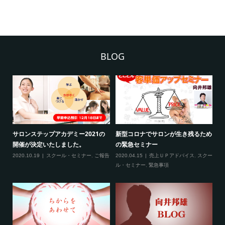
BLOG
2
サロンステップアカデミー2021の
新型コロナでサロンが生き残るため
新
開催が決定いたしました。
の緊急セミナー
場
クー
2020.10.19
スクール・セミナー
,
ご報告
2020.04.15
売上ＵＰアドバイス
,
スクー
20
ティ
ル・セミナー
,
緊急事項
項