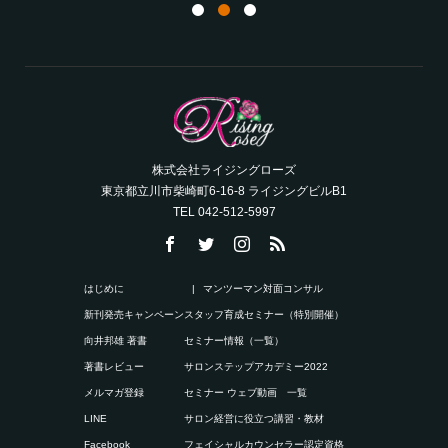
株式会社ライジングローズ
東京都立川市柴崎町6-16-8 ライジングビルB1
TEL 042-512-5997
はじめに
マンツーマン対面コンサル
新刊発売キャンペーン
スタッフ育成セミナー（特別開催）
向井邦雄 著書
セミナー情報（一覧）
著書レビュー
サロンステップアカデミー2022
メルマガ登録
セミナー ウェブ動画 一覧
LINE
サロン経営に役立つ講習・教材
Facebook
フェイシャルカウンセラー認定資格