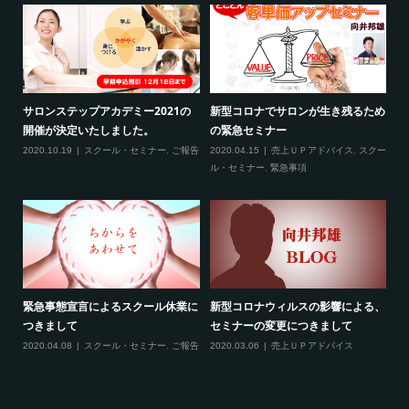
2
サロンステップアカデミー2021の
新型コロナでサロンが生き残るため
新
開催が決定いたしました。
の緊急セミナー
場
クー
2020.10.19
スクール・セミナー
,
ご報告
2020.04.15
売上ＵＰアドバイス
,
スクー
20
ティ
ル・セミナー
,
緊急事項
項
緊急事態宣言によるスクール休業に
新型コロナウィルスの影響による、
最
す！
つきまして
セミナーの変更につきまして
20
ル
2020.04.08
スクール・セミナー
,
ご報告
2020.03.06
売上ＵＰアドバイス
ン