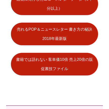
分以上）
売れるPOP＆ニュースレター 書き方の秘訣
2018年最新版
書籍では語れない 客単価10倍 売上20倍の販
促裏技ファイル