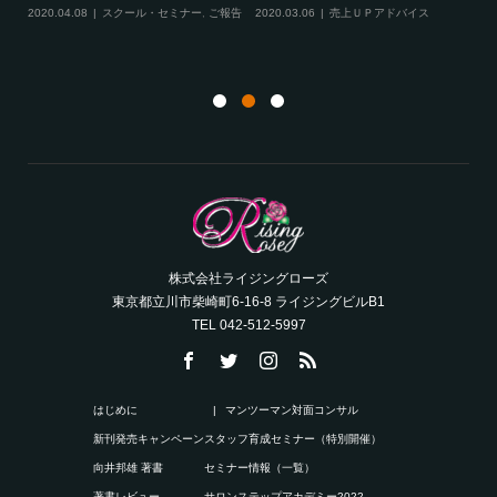
ル
2020.04.08
スクール・セミナー
,
ご報告
2020.03.06
売上ＵＰアドバイス
ン
株式会社ライジングローズ
東京都立川市柴崎町6-16-8 ライジングビルB1
TEL 042-512-5997
はじめに
マンツーマン対面コンサル
新刊発売キャンペーン
スタッフ育成セミナー（特別開催）
向井邦雄 著書
セミナー情報（一覧）
著書レビュー
サロンステップアカデミー2022