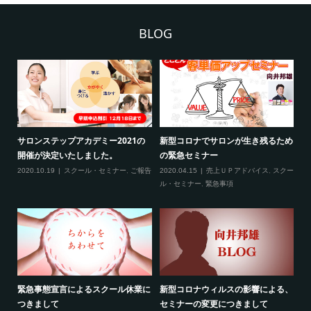
BLOG
2
サロンステップアカデミー2021の
新型コロナでサロンが生き残るため
新
開催が決定いたしました。
の緊急セミナー
場
クー
2020.10.19
スクール・セミナー
,
ご報告
2020.04.15
売上ＵＰアドバイス
,
スクー
20
ティ
ル・セミナー
,
緊急事項
項
緊急事態宣言によるスクール休業に
新型コロナウィルスの影響による、
最
す！
つきまして
セミナーの変更につきまして
20