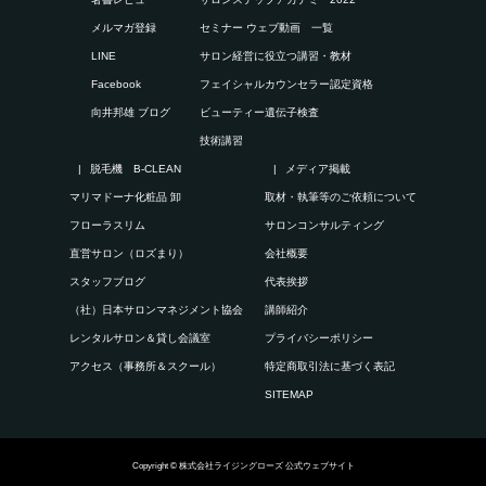
メルマガ登録
セミナー ウェブ動画 一覧
LINE
サロン経営に役立つ講習・教材
Facebook
フェイシャルカウンセラー認定資格
向井邦雄 ブログ
ビューティー遺伝子検査
技術講習
脱毛機 B-CLEAN
メディア掲載
マリマドーナ化粧品 卸
取材・執筆等のご依頼について
フローラスリム
サロンコンサルティング
直営サロン（ロズまり）
会社概要
スタッフブログ
代表挨拶
（社）日本サロンマネジメント協会
講師紹介
レンタルサロン＆貸し会議室
プライバシーポリシー
アクセス（事務所＆スクール）
特定商取引法に基づく表記
SITEMAP
Copyright © 株式会社ライジングローズ 公式ウェブサイト